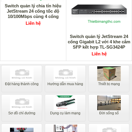
Switch quản lý chia tín hiệu
JetStream 24 cổng tốc độ
10/100Mbps cùng 4 cổng
Gigabit L2 TL-SL5428E
Liên hệ
Switch quản lý JetStream 24
cổng Gigabit L2 với 4 khe cắm
SFP kết hợp TL-SG3424P
Liên hệ
Đặt hàng thành công
Hướng dẫn mua hàng
Thiết bị mạng
Sơ đồ chỉ đường
Dụng cụ làm mạng
Đời sống số