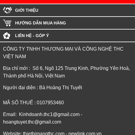
GIỚI THIỆU
HƯỚNG DẪN MUA HÀNG
LIÊN HỆ - GÓP Ý
CÔNG TY TNHH THƯƠNG MẠI VÀ CÔNG NGHỆ THC
VIỆT NAM
Địa chỉ mới : Số 6, Ngõ 125 Trung Kinh, Phường Yên Hoà,
Thành phố Hà Nội, Việt Nam
Người đại diện : Bà Hoàng Thị Tuyết
MÃ SỐ THUẾ : 0107953460
Email: Kinhdoanh.thc1@gmail.com -
hoangtuyet.thc@gmail.com
Website: thietbimangthc.com - newlink.com.vn