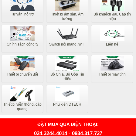
Tư vấn, hỗ trợ
Thiết bị âm sàn, Âm
Bộ khuếch đại, Cáp tín
tường
hiệu
Chính sách công ty
Switch nối mạng, WiFi
Liên hệ
Thiết bị chuyển đổi
Bộ Chia, Bộ Gộp Tín
Thiết bị máy tính
Hiệu
Thiết bị viễn thông, cáp
Phụ kiện DTECH
quang
ĐẶT MUA QUA ĐIỆN THOẠI:
024.3244.4014
-
0934.317.727