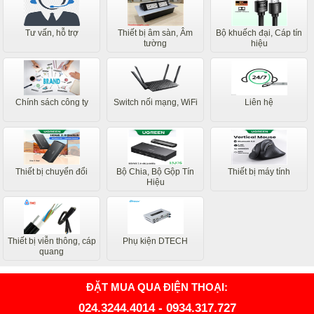
Tư vấn, hỗ trợ
Thiết bị âm sàn, Âm
Bộ khuếch đại, Cáp tín
tường
hiệu
Chính sách công ty
Switch nối mạng, WiFi
Liên hệ
Thiết bị chuyển đổi
Bộ Chia, Bộ Gộp Tín
Thiết bị máy tính
Hiệu
Thiết bị viễn thông, cáp
Phụ kiện DTECH
quang
ĐẶT MUA QUA ĐIỆN THOẠI:
024.3244.4014
-
0934.317.727