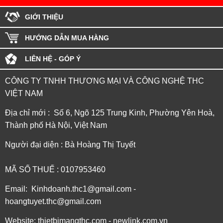
GIỚI THIỆU
HƯỚNG DẪN MUA HÀNG
LIÊN HỆ - GÓP Ý
CÔNG TY TNHH THƯƠNG MẠI VÀ CÔNG NGHỆ THC
VIỆT NAM
Địa chỉ mới : Số 6, Ngõ 125 Trung Kinh, Phường Yên Hoà,
Thành phố Hà Nội, Việt Nam
Người đại diện : Bà Hoàng Thị Tuyết
MÃ SỐ THUẾ : 0107953460
Email: Kinhdoanh.thc1@gmail.com -
hoangtuyet.thc@gmail.com
Website: thietbimangthc.com - newlink.com.vn