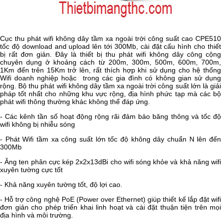
Cục thu phát wifi không dây tầm xa ngoài trời công suất cao CPE510
tốc độ download and upload lên tới 300Mb, cài đặt cấu hình cho thiết
bị rất đơn giản. Đây là thiết bị thu phát wifi không dây công cộng
chuyên dụng ở khoảng cách từ 200m, 300m, 500m, 600m, 700m,
1Km đến trên 15Km trở lên, rất thích hợp khi sử dụng cho hệ thống
Wifi doanh nghiệp hoặc trong các gia đình có không gian sử dụng
rộng. Bộ thu phát wifi không dây tầm xa ngoài trời công suất lớn là giải
pháp tốt nhất cho những khu vực rộng, địa hình phức tạp mà các bộ
phát wifi thông thường khác không thể đáp ứng.
- Các kênh tần số hoạt động rộng rãi đảm bảo băng thông và tốc độ
wifi không bị nhiễu sóng
- Phát Wifi tầm xa công suất lớn tốc độ không dây chuẩn N lên đến
300Mb
- Ăng ten phân cực kép 2x2x13dBi cho wifi sóng khỏe và khả năng wifi
xuyên tường cực tốt
- Khả năng xuyên tường tốt, độ lợi cao.
- Hỗ trợ công nghệ PoE (Power over Ethernet) giúp thiết kế lắp đặt wifi
đơn giản cho phép triển khai linh hoạt và cài đặt thuận tiện trên mọi
địa hình và môi trường.