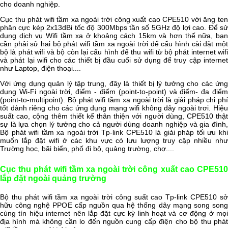
cho doanh nghiệp.
Cục thu phát wifi tầm xa ngoài trời công xuất cao CPE510 với ăng ten
phân cực kép 2x13dBi tốc độ 300Mbps tần số 5GHz độ lợi cao. Để sử
dụng dịch vụ Wifi tầm xa ở khoảng cách 15km và hơn thế nữa, bạn
cần phải sử hai bộ phát wifi tầm xa ngoài trời để cấu hình cài đặt một
bộ là phát wifi và bộ còn lại cấu hình để thu wifi từ bộ phát internet wifi
và phát lại wifi cho các thiết bị đầu cuối sử dụng để truy cập internet
như Laptop, điện thoại....
Với ứng dụng quản lý tập trung, đây là thiết bị lý tưởng cho các ứng
dụng Wi-Fi ngoài trời, điểm - điểm (point-to-point) và điểm- đa điểm
(point-to-multipoint). Bộ phát wifi tầm xa ngoài trời là giải pháp chi phí
tốt dành riêng cho các ứng dụng mạng wifi không dây ngoài trơi. Hiệu
suất cao, cộng thêm thiết kế thân thiện với người dùng, CPE510 thật
sự là lựa chọn lý tưởng cho cả người dùng doanh nghiệp và gia đình,
Bộ phát wifi tầm xa ngoài trời Tp-link CPE510 là giải pháp tối ưu khi
muốn lắp đặt wifi ở các khu vực có lưu lượng truy cập nhiều như
Trường học, bãi biển, phố đi bộ, quảng trường, chợ....
Cục thu phát wifi tầm xa ngoài trời công xuất cao CPE510
lắp đặt ngoài quảng trường
Bộ thu phát wifi tầm xa ngoài trời công suất cao Tp-link CPE510 sở
hữu công nghệ PPOE cấp nguồn qua hệ thống dây mạng song song
cùng tín hiệu internet nên lắp đặt cực kỳ linh hoạt và cơ động ở mọi
địa hình mà không cần lo đến nguồn cung cấp điện cho bộ thu phát