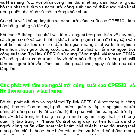
và khả năng PoE. Với phần cứng hiện đại nhất này đảm bảo rằng các
bộ thu phát wifi tầm xa ngoài trời công suất cao có thể được triển khai
trong nhiều địa hình và môi trường khác nhau.
Cục phát wifi không dây tầm xa ngoài trời công suất cao CPE510 đảm
bảo băng thông và tốc độ:
Khi các hệ thống thu phát wifi tầm xa ngoài trời phát triển về quy mô,
các trạm cơ sở và các thiết bị khác thường cạnh tranh để truy cập vào
một kết nối dữ liệu đơn lẻ, dẫn đến giảm năng suất và kinh nghiệm
kém hơn cho người dùng cuối. Các bộ thu phát wifi tầm xa ngoài trời
công suất lớn Tp-Link CPE510 sử dụng Công nghệ MAXtream TDMA
để chống lại sự cạnh tranh này và đảm bảo rằng tốc độ thu phát wifi
tầm xa ngoài trời vẫn đảm bảo công suất cao, ngay cả khi nhu cầu
tăng lên.
Cục phát wifi tầm xa ngoài trời công suất cao CPE510 và
Hệ thống quản lý tập trung:
Bộ thu phát wifi tầm xa ngoài trời Tp-link CPE510 được trang bị công
nghệ Pharos Contro, một phần mềm quản lý tập trung giúp người
dùng dễ dàng quản lý tất cả các Bộ thu phát wifi tầm xa ngoài trời Tp-
link CPE510 trong hệ thống mạng từ một máy tính duy nhất. Hệ thống
quản lý tập trung - Pharos Control cung cấp sự tiện lợi tối đa cho
người dùng muốn kiểm soát việc khám phá thiết bị, theo dõi trạng thái
mạng của thiết bị hoặc thực hiện các nhiệm vụ bảo trì hệ thống mạng