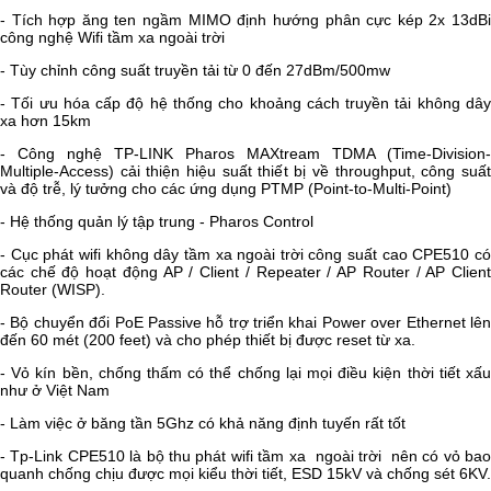
- Tích hợp ăng ten ngầm MIMO định hướng phân cực kép 2x 13dBi
công nghệ Wifi tầm xa ngoài trời
- Tùy chỉnh công suất truyền tải từ 0 đến 27dBm/500mw
- Tối ưu hóa cấp độ hệ thống cho khoảng cách truyền tải không dây
xa hơn 15km
- Công nghệ TP-LINK Pharos MAXtream TDMA (Time-Division-
Multiple-Access) cải thiện hiệu suất thiết bị về throughput, công suất
và độ trễ, lý tưởng cho các ứng dụng PTMP (Point-to-Multi-Point)
- Hệ thống quản lý tập trung - Pharos Control
- Cục phát wifi không dây tầm xa ngoài trời công suất cao CPE510 có
các chế độ hoạt động AP / Client / Repeater / AP Router / AP Client
Router (WISP).
- Bộ chuyển đổi PoE Passive hỗ trợ triển khai Power over Ethernet lên
đến 60 mét (200 feet) và cho phép thiết bị được reset từ xa.
- Vỏ kín bền, chống thấm có thể chống lại mọi điều kiện thời tiết xấu
như ở Việt Nam
- Làm việc ở băng tần 5Ghz có khả năng định tuyến rất tốt
- Tp-Link CPE510 là bộ thu phát wifi tầm xa ngoài trời nên có vỏ bao
quanh chống chịu được mọi kiểu thời tiết, ESD 15kV và chống sét 6KV.