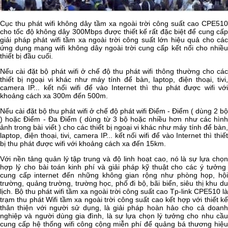
Cục thu phát wifi không dây tầm xa ngoài trời công suất cao CPE510
cho tốc độ không dây 300Mbps được thiết kế rất đặc biệt để cung cấp
giải pháp phát wifi tầm xa ngoài trời công suất lớn hiệu quả cho các
ứng dụng mạng wifi không dây ngoài trời cung cấp kết nối cho nhiều
thiết bị đầu cuối.
Nếu cài đặt bộ phát wifi ở chế độ thu phát wifi thông thường cho các
thiết bị ngoại vi khác như máy tính để bàn, laptop, điện thoại, tivi,
camera IP... kết nối wifi để vào Internet thì thu phát được wifi với
khoảng cách xa 300m đến 500m.
Nếu cài đặt bộ thu phát wifi ở chế độ phát wifi Điểm - Điểm ( dùng 2 bộ
) hoặc Điểm - Đa Điểm ( dùng từ 3 bộ hoặc nhiều hơn như các hình
ảnh trong bài viết ) cho các thiết bị ngoại vi khác như máy tính để bàn,
laptop, điện thoại, tivi, camera IP... kết nối wifi để vào Internet thì thiết
bị thu phát được wifi với khoảng cách xa đến 15km.
Với nền tảng quản lý tập trung và độ linh hoạt cao, nó là sự lựa chọn
hợp lý cho bài toán kinh phí và giải pháp kỹ thuật cho các ý tưởng
cung cấp internet đến những không gian rộng như phòng họp, hội
trường, quảng trường, trường học, phố đi bộ, bãi biển, siêu thị khu du
lịch. Bộ thu phát wifi tầm xa ngoài trời công suất cao Tp-link CPE510 là
trạm thu phát Wifi tầm xa ngoài trời công suất cao kết hợp với thiết kế
thân thiện với người sử dụng, là giải pháp hoàn hảo cho cả doanh
nghiệp và người dùng gia đình, là sự lựa chọn lý tưởng cho nhu cầu
cung cấp hệ thống wifi công cộng miễn phí để quảng bá thương hiệu