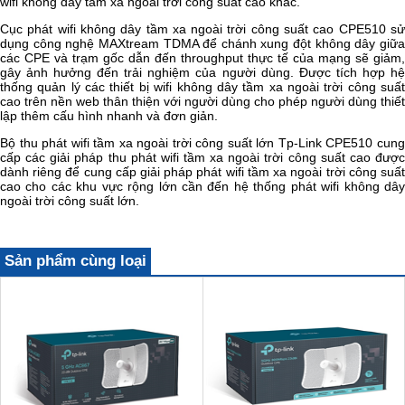
wifi không dây tầm xa ngoài trời công suất cao khác.
Cục phát wifi không dây tầm xa ngoài trời công suất cao CPE510 sử
dụng công nghệ MAXtream TDMA để chánh xung đột không dây giữa
các CPE và trạm gốc dẫn đến throughput thực tế của mạng sẽ giảm,
gây ảnh hưởng đến trải nghiệm của người dùng. Được tích hợp hệ
thống quản lý các thiết bị wifi không dây tầm xa ngoài trời công suất
cao trên nền web thân thiện với người dùng cho phép người dùng thiết
lập thêm cấu hình nhanh và đơn giản.
Bộ thu phát wifi tầm xa ngoài trời công suất lớn Tp-Link CPE510 cung
cấp các giải pháp thu phát wifi tầm xa ngoài trời công suất cao được
dành riêng để cung cấp giải pháp phát wifi tầm xa ngoài trời công suất
cao cho các khu vực rộng lớn cần đến hệ thống phát wifi không dây
ngoài trời công suất lớn.
Sản phẩm cùng loại