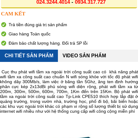
024.3244.4014
-
0934.317.727
CAM KẾT
Trả tiền đúng giá trị sản phẩm
Giao hàng Toàn quốc
Đảm bảo chất lượng hàng. Đổi trả SP lỗi
CHI TIẾT SẢN PHẨM
VIDEO SẢN PHẨM
Cục thu phát wifi tầm xa ngoài trời công suất cao có khả năng phát
wifi tầm xa công suất cao chuẩn N wifi sóng khỏe với tốc độ phát wifi
không dây 300Mb/s, làm việc ở băng tần 5Ghz, ăng ten định hướng
phân cực kép 2x13dBi phủ sóng wifi diện rộng, phát wifi tầm xa từ
200m, 300m, 500m, 600m, 700m, 1Km đến trên 15Km. Bộ phát wifi
tầm xa ngoài trời công suất cao Tp-Link CPE510 thích hợp lắp đặt ở
quảng trường, trong vườn nhà, trường học, phố đi bộ, bãi biển hoặc
các khu vực ngoài trời khác có phạm vi rộng số lượng thiết bị sử dụng
internet wifi nhiều như với hệ thống cung cấp wifi công cộng miễn phí