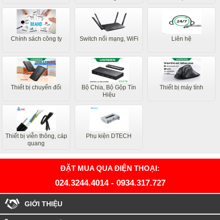
Chính sách công ty
Switch nối mạng, WiFi
Liên hệ
Thiết bị chuyển đổi
Bộ Chia, Bộ Gộp Tín
Thiết bị máy tính
Hiệu
Thiết bị viễn thông, cáp
Phụ kiện DTECH
quang
ĐẶT MUA QUA ĐIỆN THOẠI:
024.3244.4014
-
0934.317.727
GIỚI THIỆU