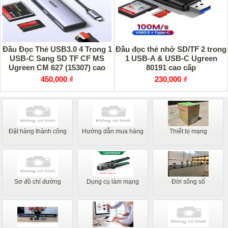
Đầu Đọc Thẻ USB3.0 4 Trong 1
Đầu đọc thẻ nhớ SD/TF 2 trong
USB-C Sang SD TF CF MS
1 USB-A & USB-C Ugreen
Ugreen CM 627 (15307) cao
80191 cao cấp
cấp
450,000 ₫
230,000 ₫
Đặt hàng thành công
Hướng dẫn mua hàng
Thiết bị mạng
Sơ đồ chỉ đường
Dụng cụ làm mạng
Đời sống số