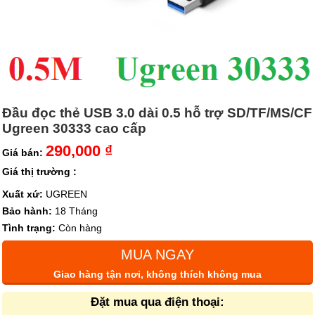
Đầu đọc thẻ USB 3.0 dài 0.5 hỗ trợ SD/TF/MS/CF
Ugreen 30333 cao cấp
290,000 ₫
Giá bán:
Giá thị trường :
Xuất xứ:
UGREEN
Bảo hành:
18 Tháng
Tình trạng:
Còn hàng
MUA NGAY
Giao hàng tận nơi, không thích không mua
Đặt mua qua điện thoại: