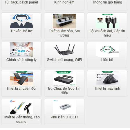
Tủ Rack, patch panel
Kinh nghiệm
Thông tin giở hàng
Tư vấn, hỗ trợ
Thiết bị âm sàn, Âm
Bộ khuếch đại, Cáp tín
tường
hiệu
Chính sách công ty
Switch nối mạng, WiFi
Liên hệ
Thiết bị chuyển đổi
Bộ Chia, Bộ Gộp Tín
Thiết bị máy tính
Hiệu
Thiết bị viễn thông, cáp
Phụ kiện DTECH
quang