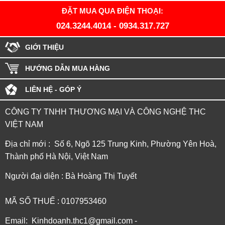
ĐẶT MUA QUA ĐIỆN THOẠI:
024.3244.4014
-
0934.317.727
GIỚI THIỆU
HƯỚNG DẪN MUA HÀNG
LIÊN HỆ - GÓP Ý
CÔNG TY TNHH THƯƠNG MẠI VÀ CÔNG NGHỆ THC
VIỆT NAM
Địa chỉ mới : Số 6, Ngõ 125 Trung Kinh, Phường Yên Hoà,
Thành phố Hà Nội, Việt Nam
Người đại diện : Bà Hoàng Thị Tuyết
MÃ SỐ THUẾ : 0107953460
Email: Kinhdoanh.thc1@gmail.com -