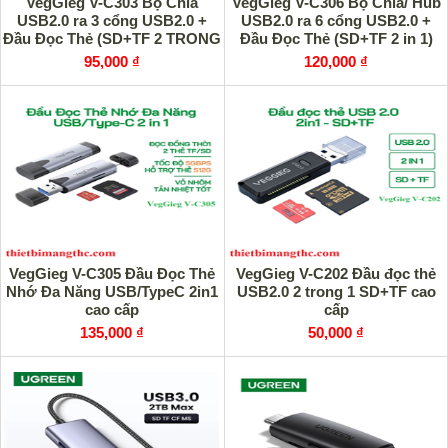
VegGieg V-C303 Bộ Chia
VegGieg V-C306 Bộ Chia/ Hub
USB2.0 ra 3 cổng USB2.0 +
USB2.0 ra 6 cổng USB2.0 +
Đầu Đọc Thẻ (SD+TF 2 TRONG
Đầu Đọc Thẻ (SD+TF 2 in 1)
1) chính hãng
chính hãng
95,000 ₫
120,000 ₫
VegGieg V-C305 Đầu Đọc Thẻ
VegGieg V-C202 Đầu đọc thẻ
Nhớ Đa Năng USB/TypeC 2in1
USB2.0 2 trong 1 SD+TF cao
cao cấp
cấp
135,000 ₫
50,000 ₫