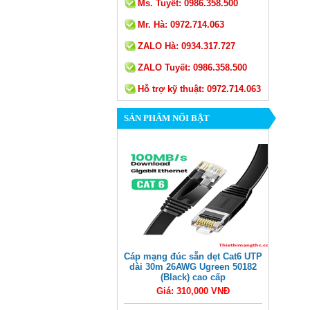
Ms. Tuyết:
0986.358.500
Mr. Hà:
0972.714.063
ZALO Hà:
0934.317.727
ZALO Tuyết:
0986.358.500
Hỗ trợ kỹ thuật:
0972.714.063
SẢN PHẨM NỔI BẬT
Cáp mạng đúc sẵn dẹt Cat6 UTP
dài 30m 26AWG Ugreen 50182
(Black) cao cấp
Giá: 310,000 VNĐ