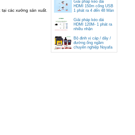
cao cấp
Giải pháp kéo dài
HDMI 150m cổng USB
Giá: 350,000 VNĐ
 tại các xưởng sản xuất.
1 phát ra 4 đến 48 Màn
Hình Tivi
Giải pháp kéo dài
HDMI 120M- 1 phát ra
nhiều nhận
Bộ định vị cáp / dây /
đường ống ngầm
chuyên nghiệp Noyafa
NF-826
Cáp âm thanh 2x1.5 chống
nhiễu chống cháy ALANTEK
301-FRS015-E01P-3SG5 cao cấp
Giá: Liên hệ