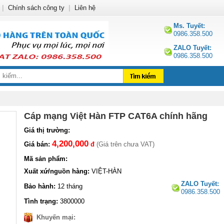
|
Chính sách công ty
|
Liên hệ
Ms. Tuyết:
0986.358.500
ZALO Tuyết:
0986.358.500
Cáp mạng Việt Hàn FTP CAT6A chính hãng
Giá thị trường:
4,200,000
Giá bán:
đ
(Giá trên chưa VAT)
Mã sản phẩm:
Xuất xứ/nguồn hàng:
VIỆT-HÀN
ZALO Tuyết:
Bảo hành:
12 tháng
0986.358.500
Tình trạng:
3800000
Khuyến mại: