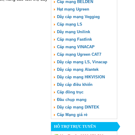
Cáp mạng BELDEN
Hạt mạng Ugreen
Dây cáp mạng Veggieg
Cáp mạng LS
Dây mạng Unilink
Cáp mạng Fastlink
Cáp mạng VINACAP
Cáp mạng Ugreen CAT7
Dây cáp mạng LS, Vinacap
Dây cáp mạng Alantek
Dây cáp mạng HIKVISION
Dây cáp điều khiển
Cáp đồng trục
Đầu chụp mạng
Dây cáp mạng DINTEK
Cáp Mạng giá rẻ
HỖ TRỢ TRỰC TUYẾN