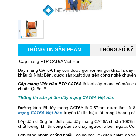
THÔNG TIN SẢN PHẨM
THÔNG SỐ KỸ
Cáp mạng FTP CAT6A Việt Hàn
Dây mạng CAT6A hay còn được gọi với tên gọi khác là dây
khẩu từ Nhật Bản, được sản xuất dựa trên công nghệ chuyể
Cáp mạng Việt Hàn FTP CAT6A
là loại cáp mạng vỏ màu ca
chuẩn Quốc tế.
Thông tin sản phẩm dây mạng CAT6A Việt Hàn
Đường kính lõi dây mạng CAT6A là 0,57mm được làm từ 8 s
mạng CAT6A Việt Hàn
truyền tải tín hiệu tốt trong khoảng c
Lớp dầu chống ẩm Jelly của dây mạng CAT6A chuẩn 100% n
chất lượng, khi thi công dầu sẽ chảy ngược ra bên ngoài. Cò
Lớp băng nhôm chống nhiễu, có vỏ bọc PS cách nhiệt, độ xoắn