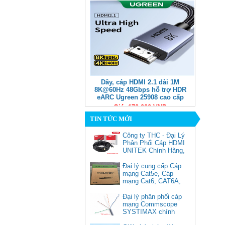
Dây, cáp HDMI 2.1 dài 1M
8K@60Hz 48Gbps hỗ trợ HDR
eARC Ugreen 25908 cao cấp
Giá: 170,000 VNĐ
TIN TỨC MỚI
Công ty THC - Đại Lý
Phân Phối Cáp HDMI
UNITEK Chính Hãng,
Đại lý cung cấp Cáp
mạng Cat5e, Cáp
mạng Cat6, CAT6A,
Cat5e FTP
Commscope
Đại lý phân phối cáp
Cáp chuyển USB Type-C sang
mạng Commscope
Displayport 1.4 độ phân giải
SYSTIMAX chính
8K@60Hz dài 1m Ugreen 25157
hãng tại Việt Nam