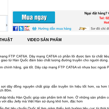
Ngại đặt hàng? 
Tel: 0
Hot
Hướng dẫn mua hàng
Sơ đồ chỉ 
 THUẬT
VIDEO SẢN PHẨM
 mạng FTP CAT6A. Dây mạng CAT6A có phần lõi được làm từ chất liệ
n giao từ Hàn Quốc đảm bảo chất lượng đường truyền cho người dùng.
m chính hãng, giá tốt. Dây cáp mạng FTP CAT6A vỏ nhựa bọc ngoài P
ợi dây đồng nguyên chất giúp dẫn truyền tín hiệu tốt hơn, xa hơn
ách 80m.
hập khẩu Hàn Quốc giúp sản phẩm tinh tế hơn. Ở những sản phẩm c
n với dầu Jelly mà Việt Hàn sử dụng khô hơn, đặc hơn
 đạt tiêu chuẩn Quốc tế làm giảm thiểu ảnh hưởng tiêu cực từ thời ti