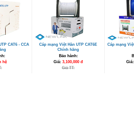
UTP CAT6 - CCA
Cáp mạng Việt Hàn UTP CAT6E
Cáp mạng Việ
ãng
Chính hãng
nh:
Bảo hành:
B
n hệ
Giá:
3,100,000 đ
Giá
T:
Giá TT: