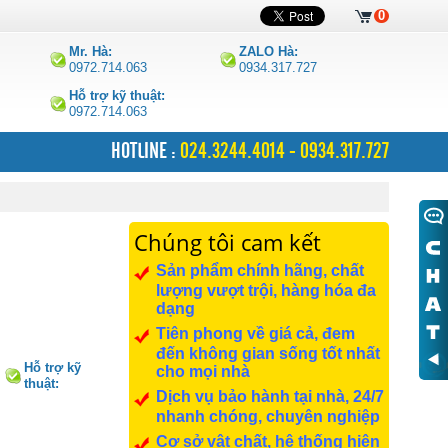
0
Mr. Hà:
ZALO Hà:
0972.714.063
0934.317.727
Hỗ trợ kỹ thuật:
0972.714.063
HOTLINE :
024.3244.4014 - 0934.317.727
Chúng tôi cam kết
Sản phẩm chính hãng, chất
lượng vượt trội, hàng hóa đa
dạng
Tiên phong về giá cả, đem
đến không gian sống tốt nhất
Hỗ trợ kỹ
cho mọi nhà
thuật:
Dịch vụ bảo hành tại nhà, 24/7
0972.714.063
nhanh chóng, chuyên nghiệp
Cơ sở vật chất, hệ thống hiện