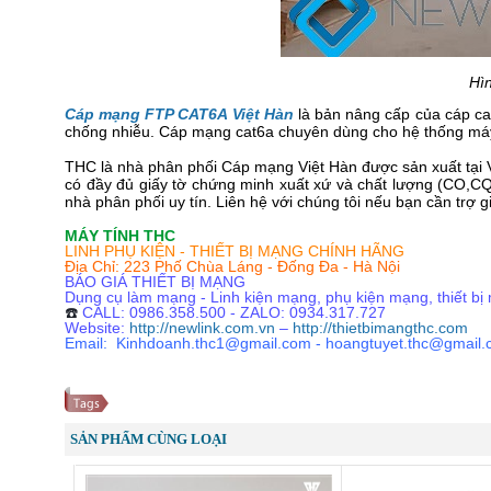
Hì
Cáp mạng FTP CAT6A Việt Hàn
là bản nâng cấp của cáp cat
chống nhiễu. Cáp mạng cat6a chuyên dùng cho hệ thống
máy
THC là nhà phân phối Cáp mạng Việt Hàn được sản xuất tại
có đầy đủ giấy tờ chứng minh xuất xứ và chất lượng (CO,CQ)
nhà phân phối uy tín. Liên hệ với chúng tôi nếu bạn cần trợ
MÁY TÍNH THC
LINH PHỤ KIỆN - THIẾT BỊ MẠNG CHÍNH HÃNG
Địa Chỉ: 223 Phố Chùa Láng - Đống Đa - Hà Nội
BÁO GIÁ THIẾT BỊ MẠNG
Dụng cụ làm mạng - Linh kiện mạng, phụ kiện mạng, thiết bị
☎️
CALL: 0986.358.500 - ZALO: 0934.317.727
Website:
http://newlink.com.vn
–
http://thietbimangthc.com
Email: Kinhdoanh.thc1@gmail.com - hoangtuyet.thc@gmail
SẢN PHẨM CÙNG LOẠI