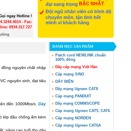
BẬC NHẤT
đại sang trọng
Đội ngũ nhân viên có trình độ
Gọi ngay Hotline !
chuyên môn, tận tình hết
24.3244.4014 - Fax:
mình vì khách hàng
line: 0934.317.727
đường
DANH MỤC SẢN PHẨM
Patch cord NEWLINK chuẩn
100% đồng
Dây cáp mạng Việt Hàn
u đồng nguyên chất nhập
Cáp mạng SINO
VC nguyên sinh, đạt tiêu
DÂY ĐIỆN
Dây mạng Ugreen CAT8
Cáp mạng PANDUIT
Dây mạng COMMSCOPE
 lên đến 1000Mbs/s.
Dây
Cáp mạng Ugreen CAT5, CAT6
ó lớp dầu chống ẩm kém
Cáp mạng NORDEN
Cáp mạng Ugreen CAT6A
ết, nâng cao tuổi thọ dây