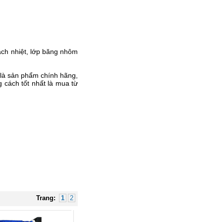
Hub USB Type C Groovy Robot
Uno 6 in 1 ra USB-C, USB-A 3.2,
HDMI 4K@60Hz, Sạc PD 100W
Ugreen 35998
Giá: 650,000 VNĐ
cách nhiệt, lớp băng nhôm
là sản phẩm chính hãng,
 cách tốt nhất là mua từ
Hub USB Type-C 6 in 1 HDMI
4K@60Hz, Hub USB 3.0, Lan,
PD 100W Ugreen 45000 cao cấp
Giá: 650,000 VNĐ
Trang:
1
2