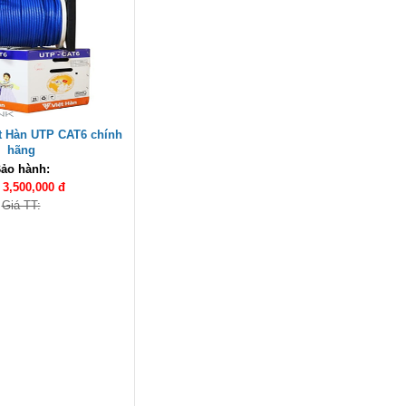
Cáp điều khiển 2 đôi 22AWG
(Belden Control 22AWG 2pair
cable 305m cuộn) - (8723) cao
cấp
Giá: 6,500,000 VNĐ
t Hàn UTP CAT6 chính
hãng
ảo hành:
:
3,500,000 đ
Giá TT:
Cáp Displayport 2.1 dài 2M độ
phân giải 16K@60Hz HDR
Ugreen 55568 cao cấp
Giá: 290,000 VNĐ