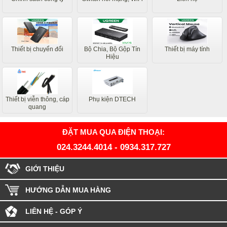
Thiết bị chuyển đổi
Bộ Chia, Bộ Gộp Tín
Thiết bị máy tính
Hiệu
Thiết bị viễn thông, cáp
Phụ kiện DTECH
quang
ĐẶT MUA QUA ĐIỆN THOẠI:
024.3244.4014
-
0934.317.727
GIỚI THIỆU
HƯỚNG DẪN MUA HÀNG
LIÊN HỆ - GÓP Ý