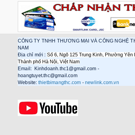
CÔNG TY TNHH THƯƠNG MẠI VÀ CÔNG NGHỆ T
NAM
Địa chỉ mới :
Số 6, Ngõ 125 Trung Kinh, Phường Yên 
Thành phố Hà Nội, Việt Nam
Email: Kinhdoanh.thc1@gmail.com -
hoangtuyet.thc@gmail.com
Website:
thietbimangthc.com
-
newlink.com.vn