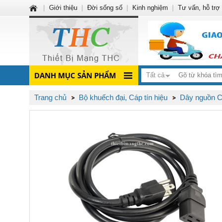
|
Giới thiệu
|
Đời sống số
|
Kinh nghiệm
|
Tư vấn, hỗ trợ
DANH MỤC SẢN PHẨM
Tất cả
Trang chủ
Bộ khuếch đại, Cáp tín hiệu
Dây nguồn 