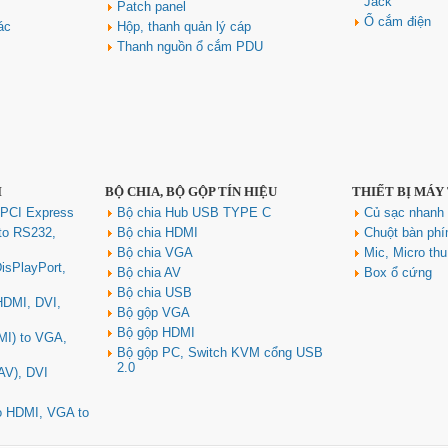
Jack
Patch panel
Ổ cắm điện
ác
Hộp, thanh quản lý cáp
Thanh nguồn ổ cắm PDU
I
BỘ CHIA, BỘ GỘP TÍN HIỆU
THIẾT BỊ MÁY
 PCI Express
Bộ chia Hub USB TYPE C
Củ sạc nhan
to RS232,
Bộ chia HDMI
Chuột bàn ph
Bộ chia VGA
Mic, Micro th
isPlayPort,
Bộ chia AV
Box ổ cứng
Bộ chia USB
 HDMI, DVI,
Bộ gộp VGA
Bộ gộp HDMI
MI) to VGA,
Bộ gộp PC, Switch KVM cổng USB
2.0
AV), DVI
to HDMI, VGA to