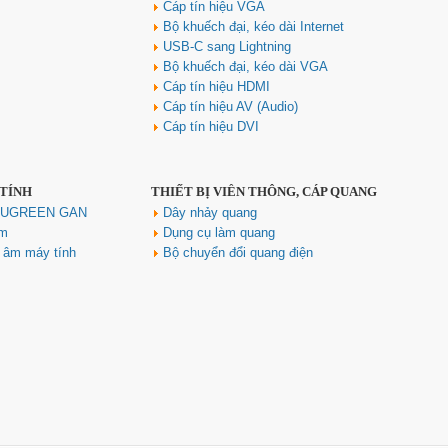
Cáp tín hiệu VGA
Bộ khuếch đại, kéo dài Internet
USB-C sang Lightning
Bộ khuếch đại, kéo dài VGA
Cáp tín hiệu HDMI
Cáp tín hiệu AV (Audio)
Hub USB Type-C 6 in 1 HDMI
Cáp tín hiệu DVI
4K@60Hz, Hub USB 3.0, Lan,
PD 100W Ugreen 45000 cao cấp
Giá: 650,000 VNĐ
 TÍNH
THIẾT BỊ VIỄN THÔNG, CÁP QUANG
h UGREEN GAN
Dây nhảy quang
ím
Dụng cụ làm quang
u âm máy tính
Bộ chuyển đổi quang điện
Cáp điều khiển 2 đôi 22AWG
(Belden Control 22AWG 2pair
cable 305m cuộn) - (8723) cao
cấp
Giá: 6,500,000 VNĐ