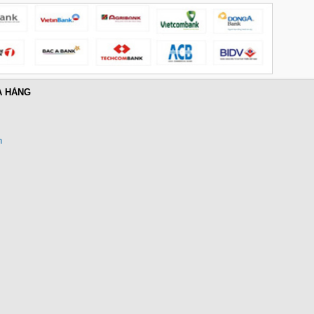
A HÀNG
Cáp Displayport 2.1 dài 2M độ
phân giải 16K@60Hz HDR
Ugreen 55568 cao cấp
n
Giá: 290,000 VNĐ
Củ sạc nhanh 3 cổng PD 3.1
GaN Nexode Pro 100W Ugreen
25873 X757 hàng cao cấp