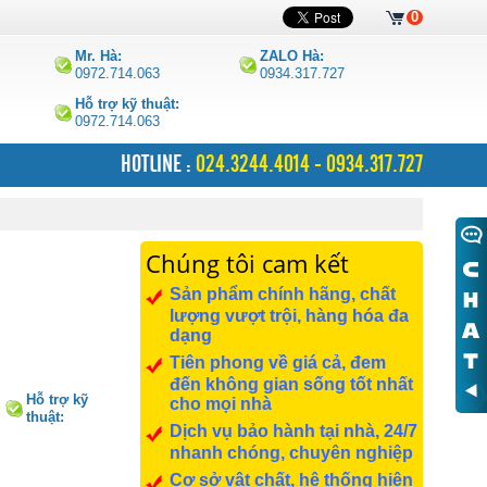
0
Mr. Hà:
ZALO Hà:
0972.714.063
0934.317.727
Hỗ trợ kỹ thuật:
0972.714.063
HOTLINE :
024.3244.4014 - 0934.317.727
Chúng tôi cam kết
Sản phẩm chính hãng, chất
lượng vượt trội, hàng hóa đa
dạng
Tiên phong về giá cả, đem
đến không gian sống tốt nhất
Hỗ trợ kỹ
cho mọi nhà
thuật:
Dịch vụ bảo hành tại nhà, 24/7
0972.714.063
nhanh chóng, chuyên nghiệp
Cơ sở vật chất, hệ thống hiện