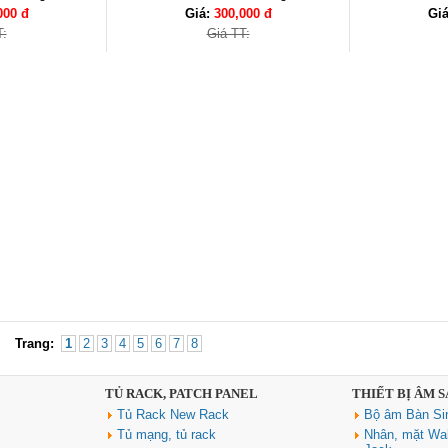
000 đ
Giá:
300,000 đ
Gi
T:
Giá TT:
Trang:
1
2
3
4
5
6
7
8
TỦ RACK, PATCH PANEL
THIẾT BỊ ÂM 
Tủ Rack New Rack
Bộ âm Bàn Si
Tủ mạng, tủ rack
Nhân, mặt Wal