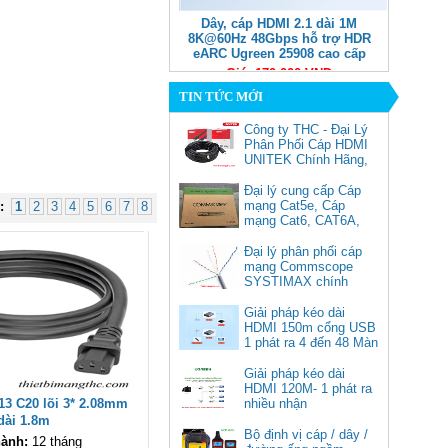
Dây, cáp HDMI 2.1 dài 1M
8K@60Hz 48Gbps hỗ trợ HDR
eARC Ugreen 25908 cao cấp
Giá: 170,000 VNĐ
TIN TỨC MỚI
Công ty THC - Đại Lý
Phân Phối Cáp HDMI
UNITEK Chính Hãng,
Đại lý cung cấp Cáp
mạng Cat5e, Cáp
:
1
2
3
4
5
6
7
8
mạng Cat6, CAT6A,
Cat5e FTP
Commscope
Đại lý phân phối cáp
Cáp chuyển USB Type-C sang
mạng Commscope
Displayport 1.4 độ phân giải
SYSTIMAX chính
8K@60Hz dài 1m Ugreen 25157
hãng tại Việt Nam
cao cấp
Giải pháp kéo dài
HDMI 150m cổng USB
Giá: 350,000 VNĐ
1 phát ra 4 đến 48 Màn
Hình Tivi
Giải pháp kéo dài
HDMI 120M- 1 phát ra
3 C20 lõi 3* 2.08mm
nhiều nhận
dài 1.8m
Bộ định vị cáp / dây /
ành:
12 tháng