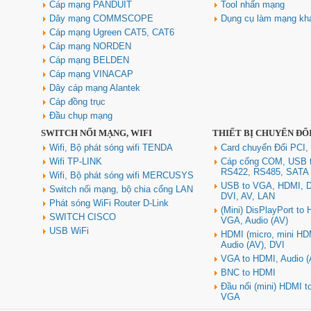
Cáp mạng PANDUIT
Tool nhấn mạng
Dây mạng COMMSCOPE
Dụng cụ làm mạng kh
Cáp mạng Ugreen CAT5, CAT6
Cáp mạng NORDEN
Cáp mạng BELDEN
Cáp mạng VINACAP
Dây cáp mạng Alantek
Cáp đồng trục
Đầu chụp mạng
SWITCH NỐI MẠNG, WIFI
THIẾT BỊ CHUYỂN ĐỔ
Wifi, Bộ phát sóng wifi TENDA
Card chuyển Đổi PCI,
Wifi TP-LINK
Cáp cổng COM, USB 
RS422, RS485, SATA
Wifi, Bộ phát sóng wifi MERCUSYS
USB to VGA, HDMI, D
Switch nối mạng, bộ chia cổng LAN
DVI, AV, LAN
Phát sóng WiFi Router D-Link
(Mini) DisPlayPort to
SWITCH CISCO
VGA, Audio (AV)
USB WiFi
HDMI (micro, mini HD
Audio (AV), DVI
VGA to HDMI, Audio (
BNC to HDMI
Đầu nối (mini) HDMI 
VGA