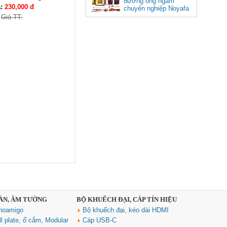
đường ống ngầm
á:
230,000 đ
chuyên nghiệp Noyafa
NF-826
Giá TT:
Cáp âm thanh 2x1.5 chống
nhiễu chống cháy ALANTEK
301-FRS015-E01P-3SG5 cao cấp
Giá: Liên hệ
Hub USB Type C Groovy Robot
Uno 6 in 1 ra USB-C, USB-A 3.2,
HDMI 4K@60Hz, Sạc PD 100W
Ugreen 35998
Giá: 650,000 VNĐ
SÀN, ÂM TƯỜNG
BỘ KHUẾCH ĐẠI, CÁP TÍN HIỆU
noamigo
Bộ khuếch đại, kéo dài HDMI
l plate, ổ cắm, Modular
Cáp USB-C