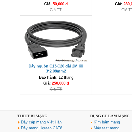
Giá:
50,000 đ
Giá:
280,
Giá TT:
Giá T
Dây nguồn C13-C20 dài 2M lõi
3*2.08mm2
Bảo hành:
12 tháng
Giá:
250,000 đ
Giá TT:
THIẾT BỊ MẠNG
DỤNG CỤ LÀM MẠNG
Dây cáp mạng Việt Hàn
Kìm bấm mạng
Dây mạng Ugreen CAT8
Máy test mạng