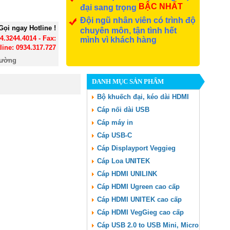
BẬC NHẤT
đại sang trọng
Đội ngũ nhân viên có trình độ
Gọi ngay Hotline !
chuyên môn, tận tình hết
24.3244.4014 - Fax:
mình vì khách hàng
line: 0934.317.727
đường
DANH MỤC SẢN PHẨM
Bộ khuếch đại, kéo dài HDMI
Cáp nối dài USB
Cáp máy in
Cáp USB-C
Cáp Displayport Veggieg
Cáp Loa UNITEK
Cáp HDMI UNILINK
Cáp HDMI Ugreen cao cấp
Cáp HDMI UNITEK cao cấp
Cáp HDMI VegGieg cao cấp
Cáp USB 2.0 to USB Mini, Micro