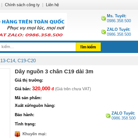
|
Chính sách công ty
|
Liên hệ
Ms. Tuyết:
0986.358.500
ZALO Tuyết:
0986.358.500
C13-C14, C19-C20
Dây nguồn 3 chân C19 dài 3m
Giá thị trường:
320,000
Giá bán:
đ
(Giá trên chưa VAT)
Mã sản phẩm:
Xuất xứ/nguồn hàng:
ZALO Tuyết:
Bảo hành:
0986.358.500
Tình trạng:
Khuyến mại: