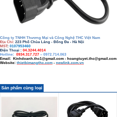
Công ty TNHH Thương Mại và Công Nghệ THC Việt Nam
Địa Chỉ:
223 Phố Chùa Láng - Đống Đa - Hà Nội
MST
:
0107953460
Điện Thoại :
04.3244.4014
Hotline:
0934.317.727
– 0972.714.063
Email: Kinhdoanh.thc1@gmail.com - hoangtuyet.thc@gmail.com
Website:
thietbimangthc.com
-
newlink.com.vn
Sản phẩm cùng loại