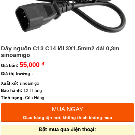
Dây nguồn C13 C14 lõi 3X1.5mm2 dài 0,3m
sinoamigo
55,000 ₫
Giá bán:
Giá thị trường :
Xuất xứ:
sinoamigo
Bảo hành:
12 Tháng
Tình trạng:
Còn Hàng
MUA NGAY
Giao hàng tận nơi, không thích không mua
Đặt mua qua điện thoại: