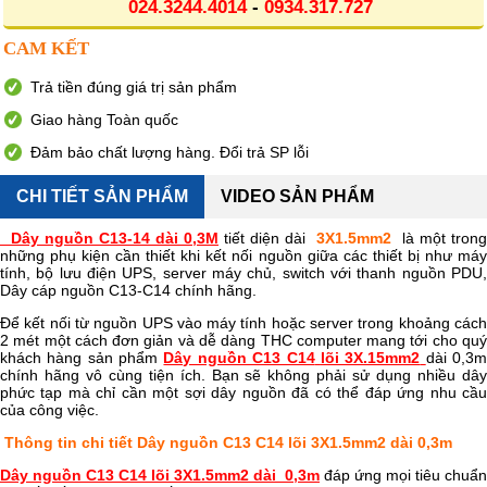
024.3244.4014
-
0934.317.727
CAM KẾT
Trả tiền đúng giá trị sản phẩm
Giao hàng Toàn quốc
Đảm bảo chất lượng hàng. Đổi trả SP lỗi
CHI TIẾT SẢN PHẨM
VIDEO SẢN PHẨM
Dây nguồn C13-14 dài 0,3M
tiết diện dài
3X1.5mm2
là một trong
những phụ kiện cần thiết khi kết nối nguồn giữa các thiết bị như máy
tính, bộ lưu điện UPS, server máy chủ, switch với thanh nguồn PDU,
Dây cáp nguồn C13-C14 chính hãng.
Để kết nối từ nguồn UPS vào máy tính hoặc server trong khoảng cách
2 mét một cách đơn giản và dễ dàng THC computer mang tới cho quý
khách hàng sản phẩm
Dây nguồn C13 C14
lõi 3X.15mm2
dài 0,3
chính hãng vô cùng tiện ích. Bạn sẽ không phải sử dụng nhiều dây
phức tạp mà chỉ cần một sợi dây nguồn đã có thể đáp ứng nhu cầu
của công việc.
Thông tin chi tiết Dây nguồn C13 C14 lõi 3X1.5mm2 dài 0,3m
Dây nguồn C13 C14 lõi 3X1.5mm2 dài 0,3m
đáp ứng mọi tiêu chuẩn