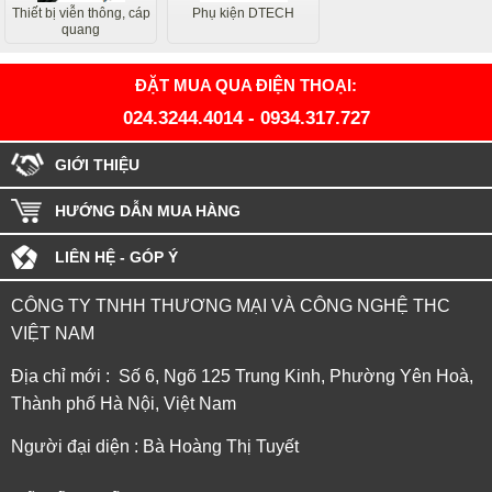
Thiết bị viễn thông, cáp
Phụ kiện DTECH
quang
ĐẶT MUA QUA ĐIỆN THOẠI:
024.3244.4014
-
0934.317.727
GIỚI THIỆU
HƯỚNG DẪN MUA HÀNG
LIÊN HỆ - GÓP Ý
CÔNG TY TNHH THƯƠNG MẠI VÀ CÔNG NGHỆ THC
VIỆT NAM
Địa chỉ mới : Số 6, Ngõ 125 Trung Kinh, Phường Yên Hoà,
Thành phố Hà Nội, Việt Nam
Người đại diện : Bà Hoàng Thị Tuyết