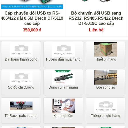
Cáp chuyển đổi USB to RS-
Bộ chuyển đổi USB sang
485/422 dài 0,5M Dtech DT-5119
RS232, RS485,RS422 Dtech
cao cấp
DT-5019C cao cấp
350,000 ₫
Liên hệ
Đặt hàng thành công
Hướng dẫn mua hàng
Thiết bị mạng
Sơ đồ chỉ đường
Dụng cụ làm mạng
Đời sống số
Tủ Rack, patch panel
Kinh nghiệm
Thông tin giở hàng