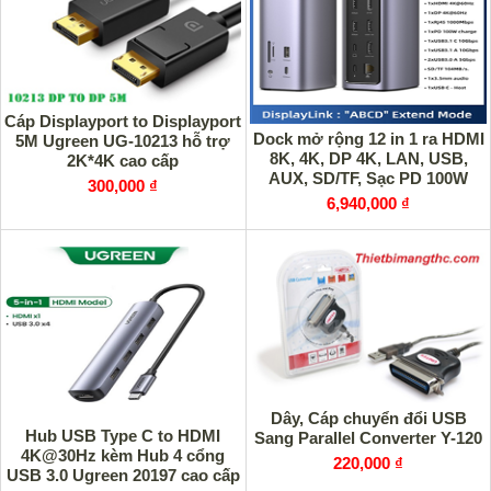
Cáp Displayport to Displayport
Dock mở rộng 12 in 1 ra HDMI
5M Ugreen UG-10213 hỗ trợ
8K, 4K, DP 4K, LAN, USB,
2K*4K cao cấp
AUX, SD/TF, Sạc PD 100W
300,000 ₫
Ugreen 90325
6,940,000 ₫
Dây, Cáp chuyển đổi USB
Hub USB Type C to HDMI
Sang Parallel Converter Y-120
4K@30Hz kèm Hub 4 cổng
220,000 ₫
USB 3.0 Ugreen 20197 cao cấp