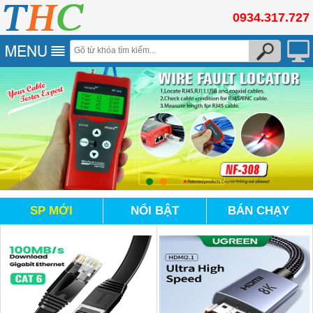
0934.317.727
SP MỚI
NỔI BẬT
BÁN CHẠY