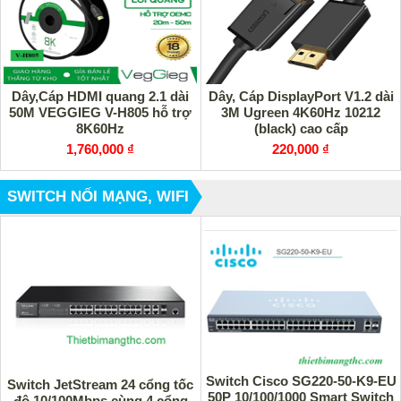
Dây,Cáp HDMI quang 2.1 dài
Dây, Cáp DisplayPort V1.2 dài
50M VEGGIEG V-H805 hỗ trợ
3M Ugreen 4K60Hz 10212
8K60Hz
(black) cao cấp
1,760,000 ₫
220,000 ₫
SWITCH NỐI MẠNG, WIFI
Switch Cisco SG220-50-K9-EU
Switch JetStream 24 cổng tốc
50P 10/100/1000 Smart Switch
độ 10/100Mbps cùng 4 cổng