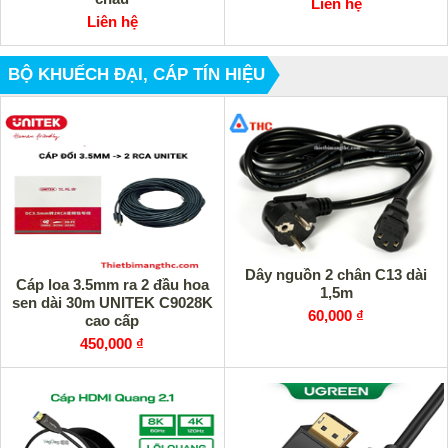
Liên hệ
Liên hệ
BỘ KHUẾCH ĐẠI, CÁP TÍN HIỆU
Dây nguồn 2 chân C13 dài
Cáp loa 3.5mm ra 2 đầu hoa
1,5m
sen dài 30m UNITEK C9028K
60,000 ₫
cao cấp
450,000 ₫