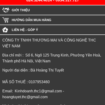
024.3244.4014
-
0934.317.727
GIỚI THIỆU
HƯỚNG DẪN MUA HÀNG
LIÊN HỆ - GÓP Ý
CÔNG TY TNHH THƯƠNG MẠI VÀ CÔNG NGHỆ THC
VIỆT NAM
Địa chỉ mới : Số 6, Ngõ 125 Trung Kinh, Phường Yên Hoà,
Thành phố Hà Nội, Việt Nam
Người đại diện : Bà Hoàng Thị Tuyết
MÃ SỐ THUẾ : 0107953460
Email: Kinhdoanh.thc1@gmail.com -
hoangtuyet.thc@gmail.com