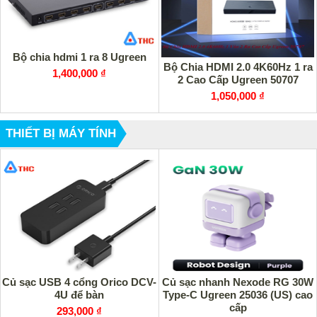
Bộ chia hdmi 1 ra 8 Ugreen
Bộ Chia HDMI 2.0 4K60Hz 1 ra
1,400,000 ₫
2 Cao Cấp Ugreen 50707
1,050,000 ₫
THIẾT BỊ MÁY TÍNH
Củ sạc USB 4 cổng Orico DCV-
Củ sạc nhanh Nexode RG 30W
4U để bàn
Type-C Ugreen 25036 (US) cao
cấp
293,000 ₫