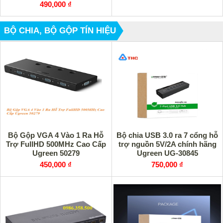
490,000 ₫
BỘ CHIA, BỘ GỘP TÍN HIỆU
Bộ Gộp VGA 4 Vào 1 Ra Hỗ
Bộ chia USB 3.0 ra 7 cổng hỗ
Trợ FullHD 500MHz Cao Cấp
trợ nguồn 5V/2A chính hãng
Ugreen 50279
Ugreen UG-30845
450,000 ₫
750,000 ₫