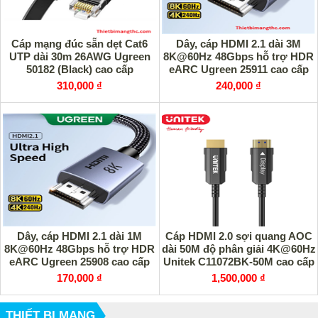
Cáp mạng đúc sẵn dẹt Cat6
Dây, cáp HDMI 2.1 dài 3M
UTP dài 30m 26AWG Ugreen
8K@60Hz 48Gbps hỗ trợ HDR
50182 (Black) cao cấp
eARC Ugreen 25911 cao cấp
310,000 ₫
240,000 ₫
Dây, cáp HDMI 2.1 dài 1M
Cáp HDMI 2.0 sợi quang AOC
8K@60Hz 48Gbps hỗ trợ HDR
dài 50M độ phân giải 4K@60Hz
eARC Ugreen 25908 cao cấp
Unitek C11072BK-50M cao cấp
170,000 ₫
1,500,000 ₫
THIẾT BỊ MẠNG