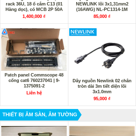
rack 36U, 18 ổ cắm C13 (01
NEWLINK lõi 3x1,31mm2
Hàng dọc), có MCB 2P 50A
(16AWG) NL-PC1314-1M
UNI-50036 Unilink
1,400,000 ₫
85,000 ₫
Patch panel Commscope 48
cổng cat6 760237041 | 9-
Dây nguồn Newlink 02 chân
1375091-2
tròn dài 3m tiết diện lõi
3x1.0mm
Liên hệ
95,000 ₫
THIẾT BỊ ÂM SÀN, ÂM TƯỜNG