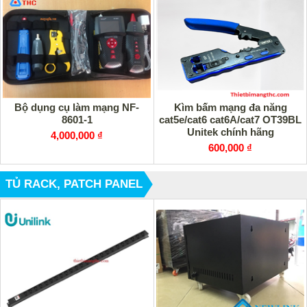
Bộ dụng cụ làm mạng NF-
Kìm bấm mạng đa năng
8601-1
cat5e/cat6 cat6A/cat7 OT39BL
Unitek chính hãng
4,000,000 ₫
600,000 ₫
TỦ RACK, PATCH PANEL