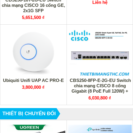
Liên hệ
chia mạng CISCO 16 cổng GE,
2x1G SFP
5,651,500 ₫
Ubiquiti Unifi UAP AC PRO-E
CBS250-8FP-E-2G-EU Switch
chia mạng CISCO 8 cổng
3,800,000 ₫
Gigabit (8 PoE Full 120W) +
2x1G SFP
6,030,800 ₫
THIẾT BỊ CHUYỂN ĐỔI