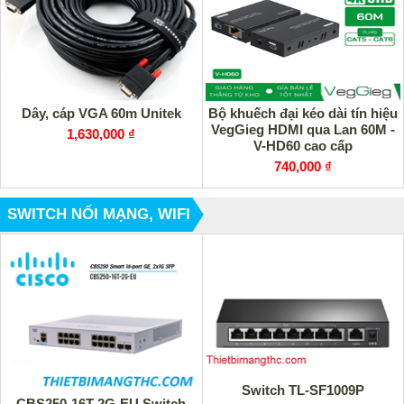
Dây, cáp VGA 60m Unitek
Bộ khuếch đại kéo dài tín hiệu
VegGieg HDMI qua Lan 60M -
1,630,000 ₫
V-HD60 cao cấp
740,000 ₫
SWITCH NỐI MẠNG, WIFI
Switch TL-SF1009P
CBS250-16T-2G-EU Switch