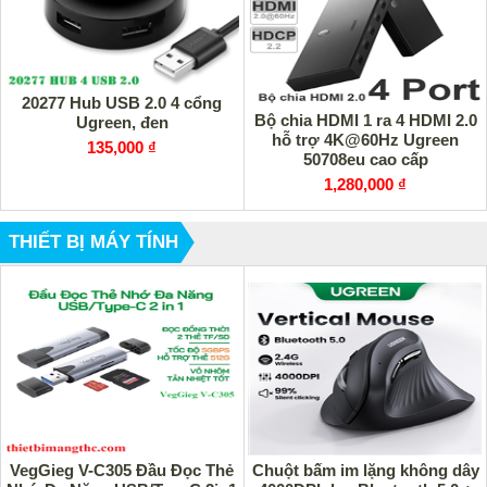
20277 Hub USB 2.0 4 cổng
Bộ chia HDMI 1 ra 4 HDMI 2.0
Ugreen, đen
hỗ trợ 4K@60Hz Ugreen
135,000 ₫
50708eu cao cấp
1,280,000 ₫
THIẾT BỊ MÁY TÍNH
VegGieg V-C305 Đầu Đọc Thẻ
Chuột bấm im lặng không dây