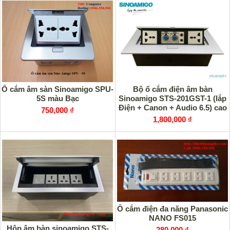
Ổ cắm âm sàn Sinoamigo SPU-
Bộ ổ cắm điện âm bàn
5S màu Bạc
Sinoamigo STS-201GST-1 (lắp
Điện + Canon + Audio 6.5) cao
750,000 ₫
cấp
1,800,000 ₫
Ổ cắm điện đa năng Panasonic
NANO FS015
Hộp âm bàn sinoamigo STS-
280,000 ₫