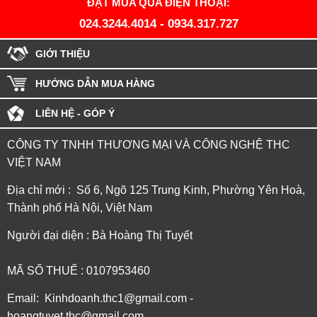
ĐẶT MUA QUA ĐIỆN THOẠI:
024.3244.4014
-
0934.317.727
GIỚI THIỆU
HƯỚNG DẪN MUA HÀNG
LIÊN HỆ - GÓP Ý
CÔNG TY TNHH THƯƠNG MẠI VÀ CÔNG NGHỆ THC
VIỆT NAM
Địa chỉ mới : Số 6, Ngõ 125 Trung Kinh, Phường Yên Hoà,
Thành phố Hà Nội, Việt Nam
Người đại diện : Bà Hoàng Thị Tuyết
MÃ SỐ THUẾ : 0107953460
Email: Kinhdoanh.thc1@gmail.com -
hoangtuyet.thc@gmail.com