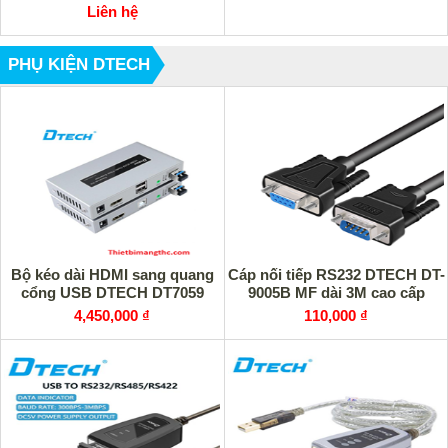
Liên hệ
PHỤ KIỆN DTECH
Bộ kéo dài HDMI sang quang
Cáp nối tiếp RS232 DTECH DT-
cổng USB DTECH DT7059
9005B MF dài 3M cao cấp
4,450,000 ₫
110,000 ₫