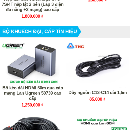
7S/4F nắp lật 2 bên (Lắp 3 điện
đa năng +2 mạng) cao cấp
1,800,000 ₫
BỘ KHUẾCH ĐẠI, CÁP TÍN HIỆU
Bộ kéo dài HDMI 50m qua cáp
Dây nguồn C13-C14 dài 1,5m
mạng Lan Ugreen 50739 cao
cấp
85,000 ₫
1,250,000 ₫