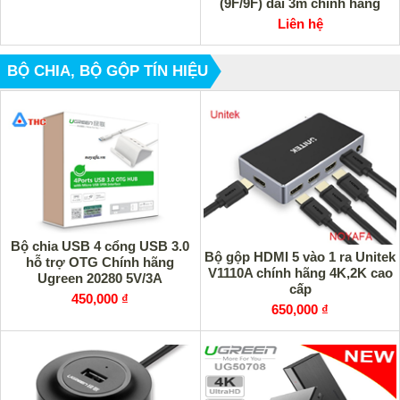
(9F/9F) dài 3m chính hãng
Ugreen 20151 cao cấp
Liên hệ
BỘ CHIA, BỘ GỘP TÍN HIỆU
Bộ chia USB 4 cổng USB 3.0
Bộ gộp HDMI 5 vào 1 ra Unitek
hỗ trợ OTG Chính hãng
V1110A chính hãng 4K,2K cao
Ugreen 20280 5V/3A
cấp
450,000 ₫
650,000 ₫