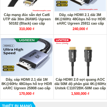
Cáp mạng đúc sẵn dẹt Cat6
Dây, cáp HDMI 2.1 dài 3M
UTP dài 30m 26AWG Ugreen
8K@60Hz 48Gbps hỗ trợ HDR
50182 (Black) cao cấp
eARC Ugreen 25911 cao cấp
310,000 ₫
240,000 ₫
Dây, cáp HDMI 2.1 dài 1M
Cáp HDMI 2.0 sợi quang AOC
8K@60Hz 48Gbps hỗ trợ HDR
dài 50M độ phân giải 4K@60Hz
eARC Ugreen 25908 cao cấp
Unitek C11072BK-50M cao cấp
170,000 ₫
1,500,000 ₫
THIẾT BỊ MẠNG