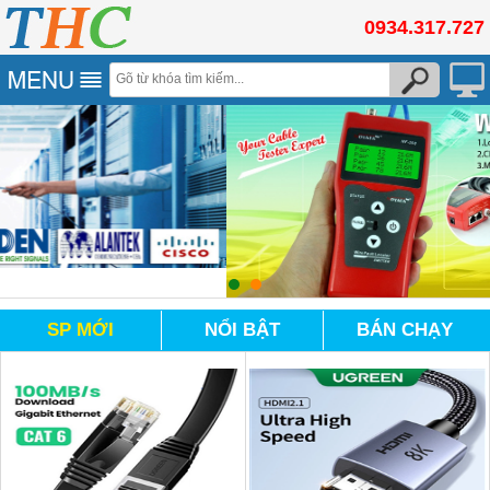
0934.317.727
SP MỚI
NỔI BẬT
BÁN CHẠY