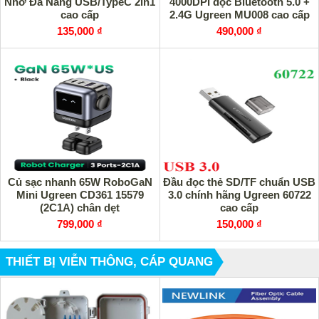
Nhớ Đa Năng USB/TypeC 2in1
4000DPI dọc Bluetooth 5.0 +
cao cấp
2.4G Ugreen MU008 cao cấp
135,000 ₫
490,000 ₫
Củ sạc nhanh 65W RoboGaN
Đầu đọc thẻ SD/TF chuẩn USB
Mini Ugreen CD361 15579
3.0 chính hãng Ugreen 60722
(2C1A) chân dẹt
cao cấp
799,000 ₫
150,000 ₫
THIẾT BỊ VIỄN THÔNG, CÁP QUANG