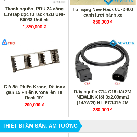
Thanh nguồn, PDU 24 cổng
Tủ mạng New Rack 6U-D400
C19 lắp dọc tủ rack 42U UNI-
cánh lưới bánh xe
50038 Unilink
850,000 ₫
1,850,000 ₫
Giá đỡ Phiến Krone, Đế inox
Dây nguồn C14 C19 dài 2M
gắn 15 Phiến Krone lên Tủ
NEWLINK lõi 3x2.08mm2
Rack 19"
(14AWG) NL-PC1419-2M
200,000 ₫
230,000 ₫
THIẾT BỊ ÂM SÀN, ÂM TƯỜNG