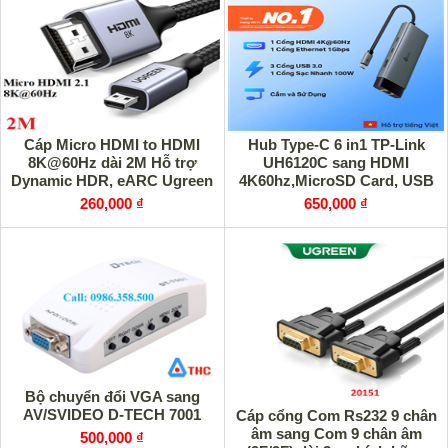
Cáp Micro HDMI to HDMI
Hub Type-C 6 in1 TP-Link
8K@60Hz dài 2M Hỗ trợ
UH6120C sang HDMI
Dynamic HDR, eARC Ugreen
4K60hz,MicroSD Card, USB
15517 cao cấp
2.0, USB 3.0, USB Type-C cao
260,000 ₫
650,000 ₫
cấp
Bộ chuyển đổi VGA sang
AV/SVIDEO D-TECH 7001
Cáp cổng Com Rs232 9 chân
âm sang Com 9 chân âm
500,000 ₫