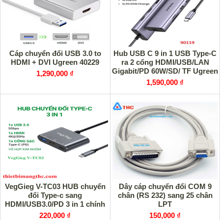
Cáp chuyển đổi USB 3.0 to
Hub USB C 9 in 1 USB Type-C
HDMI + DVI Ugreen 40229
ra 2 cổng HDMI/USB/LAN
Gigabit/PD 60W/SD/ TF Ugreen
1,290,000 ₫
90119 cao cấp
1,590,000 ₫
VegGieg V-TC03 HUB chuyển
Dây cáp chuyển đổi COM 9
đổi Type-c sang
chân (RS 232) sang 25 chân
HDMI/USB3.0/PD 3 in 1 chính
LPT
hãng
220,000 ₫
150,000 ₫