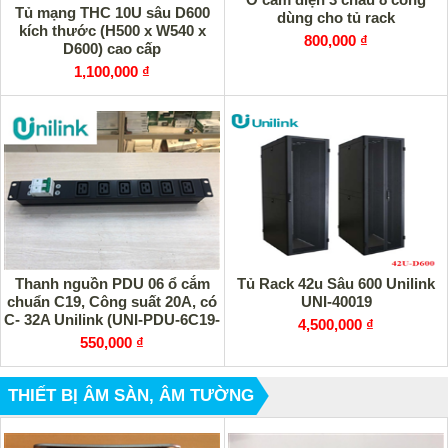
Tủ mạng THC 10U sâu D600
dùng cho tủ rack
kích thước (H500 x W540 x
800,000 ₫
D600) cao cấp
1,100,000 ₫
Thanh nguồn PDU 06 ổ cắm
Tủ Rack 42u Sâu 600 Unilink
chuẩn C19, Công suất 20A, có
UNI-40019
C- 32A Unilink (UNI-PDU-6C19-
4,500,000 ₫
C32) cao cấp
550,000 ₫
THIẾT BỊ ÂM SÀN, ÂM TƯỜNG