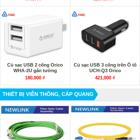
Củ sạc USB 2 cổng Orico
Củ sạc USB 3 cổng trên Ô tô
WHA-2U gắn tường
UCH-Q3 Orico
180,000 ₫
421,000 ₫
THIẾT BỊ VIỄN THÔNG, CÁP QUANG