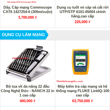
Dây, Cáp mạng Commscope
Dụng cụ tuốt vỏ cáp và cắt rời
CAT6 1427254-6 (305m/cuộn)
UTP/STP 6101-05004 chính
hãng,cao cấp
3,700,000 ₫
225,000 ₫
DỤNG CỤ LÀM MẠNG
Bộ tua vít đa năng 22 đầu
Máy kiểm tra cáp mạng và hệ
Công Nghệ Đức - NANCH 22 in
thống mạng FLUKE LinkIQ-100
1 cao cấp
cao cấp
400,000 ₫
63,750,000 ₫