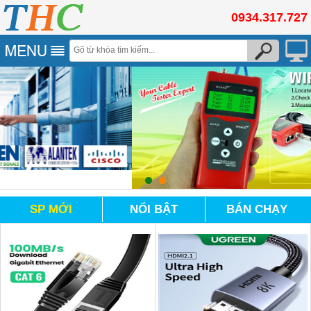
0934.317.727
SP MỚI
NỔI BẬT
BÁN CHẠY