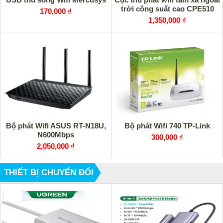
trời công suất cao CPE510
170,000 ₫
1,350,000 ₫
Bộ phát Wifi ASUS RT-N18U,
Bộ phát Wifi 740 TP-Link
N600Mbps
300,000 ₫
2,050,000 ₫
THIẾT BỊ CHUYỂN ĐỔI