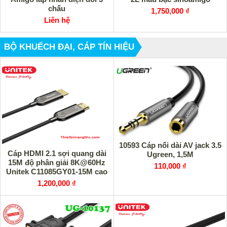
chấu
1,750,000 ₫
Liên hệ
BỘ KHUẾCH ĐẠI, CÁP TÍN HIỆU
10593 Cáp nối dài AV jack 3.5
Cáp HDMI 2.1 sợi quang dài
Ugreen, 1,5M
15M độ phân giải 8K@60Hz
110,000 ₫
Unitek C11085GY01-15M cao
cấp
1,200,000 ₫