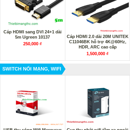
Cáp HDMI sang DVI 24+1 dài
Cáp HDMI 2.0 dài 20M UNITEK
5m Ugreen 10137
C11046BK hỗ trợ 4K@60Hz,
250,000 ₫
HDR, ARC cao cấp
1,500,000 ₫
SWITCH NỐI MẠNG, WIFI
USB thu sóng Wifi Mercusys
Cục thu phát wifi tầm xa ngoài