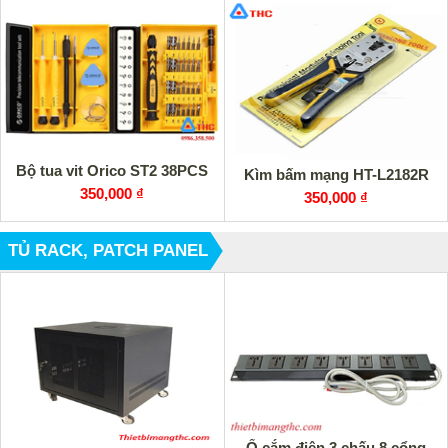
Bộ tua vit Orico ST2 38PCS
Kìm bấm mạng HT-L2182R
350,000 ₫
350,000 ₫
TỦ RACK, PATCH PANEL
Ổ cắm điện 3 chấu 8 cổng