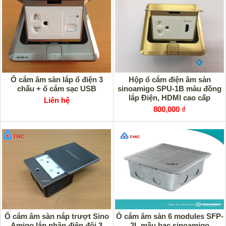
Ổ cắm âm sàn lắp ổ điện 3
Hộp ổ cắm điện âm sàn
chấu + ổ cắm sạc USB
sinoamigo SPU-1B màu đồng
lắp Điện, HDMI cao cấp
Liên hệ
800,000 ₫
Ổ cắm âm sàn nắp trượt Sino
Ổ cắm âm sàn 6 modules SFP-
Amigo lắp nhân điện đôi 3
2L mầu bạc sinoamigo