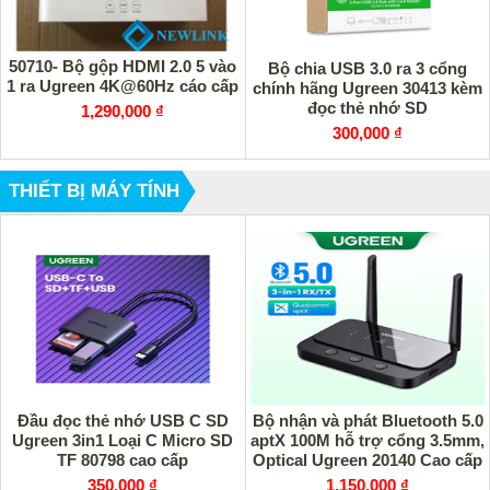
50710- Bộ gộp HDMI 2.0 5 vào
Bộ chia USB 3.0 ra 3 cổng
1 ra Ugreen 4K@60Hz cáo cấp
chính hãng Ugreen 30413 kèm
đọc thẻ nhớ SD
1,290,000 ₫
300,000 ₫
THIẾT BỊ MÁY TÍNH
Đầu đọc thẻ nhớ USB C SD
Bộ nhận và phát Bluetooth 5.0
Ugreen 3in1 Loại C Micro SD
aptX 100M hỗ trợ cổng 3.5mm,
TF 80798 cao cấp
Optical Ugreen 20140 Cao cấp
350,000 ₫
1,150,000 ₫