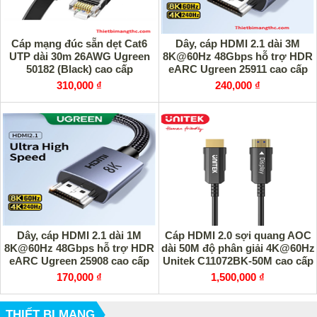
Cáp mạng đúc sẵn dẹt Cat6
Dây, cáp HDMI 2.1 dài 3M
UTP dài 30m 26AWG Ugreen
8K@60Hz 48Gbps hỗ trợ HDR
50182 (Black) cao cấp
eARC Ugreen 25911 cao cấp
310,000 ₫
240,000 ₫
Dây, cáp HDMI 2.1 dài 1M
Cáp HDMI 2.0 sợi quang AOC
8K@60Hz 48Gbps hỗ trợ HDR
dài 50M độ phân giải 4K@60Hz
eARC Ugreen 25908 cao cấp
Unitek C11072BK-50M cao cấp
170,000 ₫
1,500,000 ₫
THIẾT BỊ MẠNG