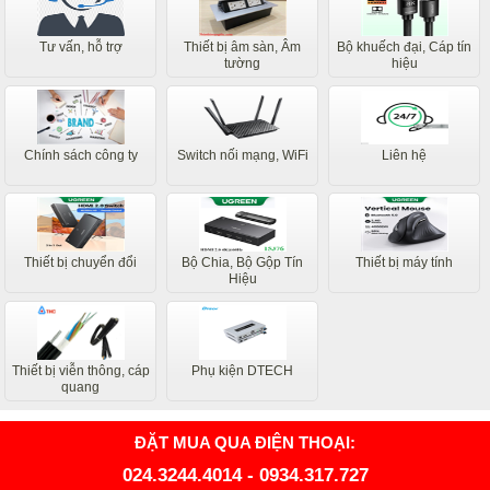
Tư vấn, hỗ trợ
Thiết bị âm sàn, Âm
Bộ khuếch đại, Cáp tín
tường
hiệu
Chính sách công ty
Switch nối mạng, WiFi
Liên hệ
Thiết bị chuyển đổi
Bộ Chia, Bộ Gộp Tín
Thiết bị máy tính
Hiệu
Thiết bị viễn thông, cáp
Phụ kiện DTECH
quang
ĐẶT MUA QUA ĐIỆN THOẠI:
024.3244.4014
-
0934.317.727