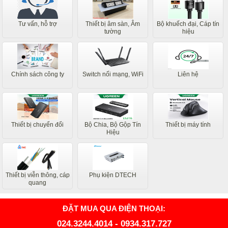
Tư vấn, hỗ trợ
Thiết bị âm sàn, Âm
Bộ khuếch đại, Cáp tín
tường
hiệu
Chính sách công ty
Switch nối mạng, WiFi
Liên hệ
Thiết bị chuyển đổi
Bộ Chia, Bộ Gộp Tín
Thiết bị máy tính
Hiệu
Thiết bị viễn thông, cáp
Phụ kiện DTECH
quang
ĐẶT MUA QUA ĐIỆN THOẠI:
024.3244.4014
-
0934.317.727