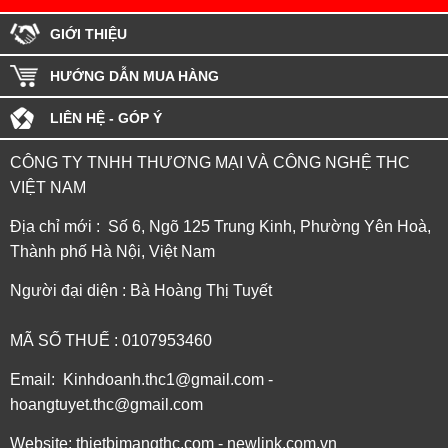
GIỚI THIỆU
HƯỚNG DẪN MUA HÀNG
LIÊN HỆ - GÓP Ý
CÔNG TY TNHH THƯƠNG MẠI VÀ CÔNG NGHỆ THC
VIỆT NAM
Địa chỉ mới : Số 6, Ngõ 125 Trung Kinh, Phường Yên Hoà,
Thành phố Hà Nội, Việt Nam
Người đại diện : Bà Hoàng Thị Tuyết
MÃ SỐ THUẾ : 0107953460
Email: Kinhdoanh.thc1@gmail.com -
hoangtuyet.thc@gmail.com
Website: thietbimangthc.com - newlink.com.vn