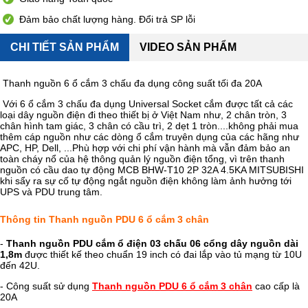
Đảm bảo chất lượng hàng. Đổi trả SP lỗi
CHI TIẾT SẢN PHẨM
VIDEO SẢN PHẨM
Thanh nguồn 6 ổ cắm 3 chấu đa dụng công suất tối đa 20A
Với 6 ổ cắm 3 chấu đa dụng Universal Socket cắm được tất cả các
loại dây nguồn điện đi theo thiết bị ở Việt Nam như, 2 chân tròn, 3
chân hình tam giác, 3 chân có cầu trì, 2 dẹt 1 tròn....không phải mua
thêm cáp nguồn như các dòng ổ cắm truyên dụng của các hãng như
APC, HP, Dell, ...Phù hợp với chi phí vận hành mà vẫn đảm bảo an
toàn cháy nổ của hệ thông quản lý nguồn điện tổng, vì trên thanh
nguồn có cầu dao tự động MCB BHW-T10 2P 32A 4.5KA MITSUBISHI
khi sẩy ra sự cố tự động ngắt nguồn điện không làm ảnh hưởng tới
UPS và PDU trung tâm.
Thông tin Thanh nguồn PDU 6 ổ cắm 3 chân
-
Thanh nguồn PDU cắm ổ điện 03 chấu 06 cổng dây nguồn dài
1,8m
được thiết kế theo chuẩn 19 inch có đai lắp vào tủ mạng từ 10U
đến 42U.
- Công suất sử dụng
Thanh nguồn PDU 6 ổ cắm 3 chân
cao cấp là
20A