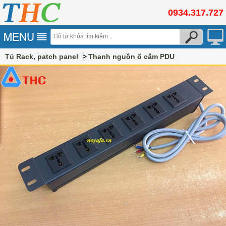
0934.317.727
Tủ Rack, patch panel
Thanh nguồn ổ cắm PDU