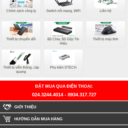
Chính sách công ty
Switch nối mạng, WiFi
Liên hệ
Thiết bị chuyển đổi
Bộ Chia, Bộ Gộp Tín
Thiết bị máy tính
Hiệu
Thiết bị viễn thông, cáp
Phụ kiện DTECH
quang
ĐẶT MUA QUA ĐIỆN THOẠI:
024.3244.4014
-
0934.317.727
GIỚI THIỆU
HƯỚNG DẪN MUA HÀNG