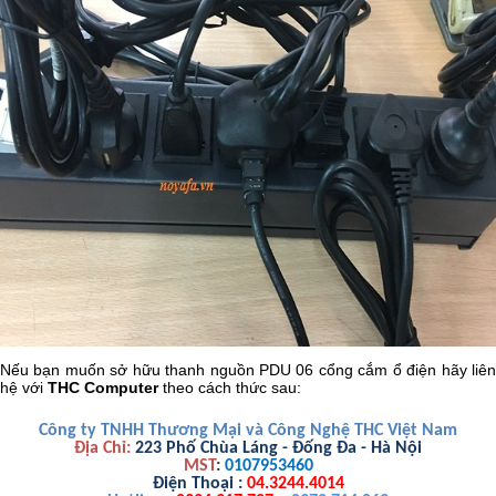
Nếu bạn muốn sở hữu thanh nguồn PDU 06 cổng cắm ổ điện hãy liên
hệ với
THC Computer
theo cách thức sau:
Công ty TNHH Thương Mại và Công Nghệ THC Việt Nam
Địa Chỉ:
223 Phố Chùa Láng - Đống Đa - Hà Nội
MST
:
0107953460
Điện Thoại :
04.3244.4014