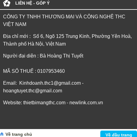
LIÊN HỆ - GÓP Ý
CÔNG TY TNHH THƯƠNG MẠI VÀ CÔNG NGHỆ THC
VIỆT NAM
Địa chỉ mới : Số 6, Ngõ 125 Trung Kinh, Phường Yên Hoà,
Thành phố Hà Nội, Việt Nam
Người đại diện : Bà Hoàng Thị Tuyết
MÃ SỐ THUẾ : 0107953460
Email: Kinhdoanh.thc1@gmail.com -
hoangtuyet.thc@gmail.com
Website: thietbimangthc.com - newlink.com.vn
Về trang chủ
Về đầu trang