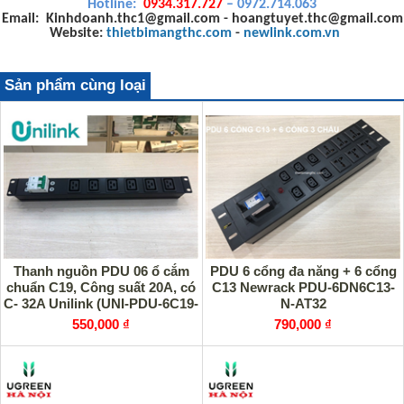
Hotline:
0934.317.727
– 0972.714.063
Email: Kinhdoanh.thc1@gmail.com - hoangtuyet.thc@gmail.com
Website:
thietbimangthc.com
-
newlink.com.vn
Sản phẩm cùng loại
Thanh nguồn PDU 06 ổ cắm
PDU 6 cổng đa năng + 6 cổng
chuẩn C19, Công suất 20A, có
C13 Newrack PDU-6DN6C13-
C- 32A Unilink (UNI-PDU-6C19-
N-AT32
C32) cao cấp
550,000 ₫
790,000 ₫