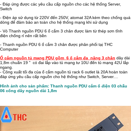
- Đáp ứng được các yêu cầu cấp nguồn cho các hệ thống Server,
Switch
- Điện áp sử dụng từ 220V đến 250V, atomat 32A kèm theo chống quá
dòng để đảm bảo an toàn cho hệ thống mạng khi sử dụng
- Vỏ Thanh nguồn PDU 6 ổ cắm 3 chân được làm từ thép sơn tĩnh
điện chống rỉ nên rất bền
- Thanh nguồn PDU 6 ổ cắm 3 chân được phân phối tạị THC
Computer
Ổ cắm nguồn tủ mạng PDU gồm 6 ổ cắm đa năng 3 chân
dây dài
1,8m chuẩn 19 " có đai lắp vào tủ mạng tư 10U đến tủ mạng 42U lắp
ngang.
- Công xuất tối đa của ổ cắm nguồn tủ rack 6 outlet là 20A hoàn toàn
đáp ứng yêu cầu cấp nguồn cho hệ thống như Switch, Server....
Hình ảnh cho sản phẩm:
Thanh nguồn PDU cắm ổ điện 03 chấu
06 cổng dây nguồn dài 1,8m