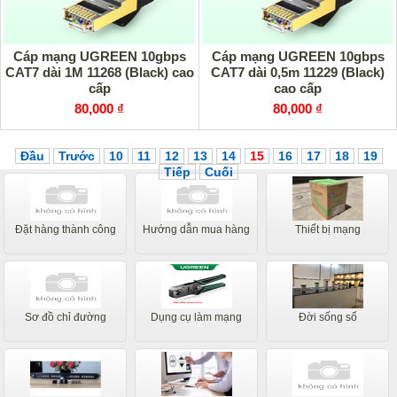
Cáp mạng UGREEN 10gbps
Cáp mạng UGREEN 10gbps
CAT7 dài 1M 11268 (Black) cao
CAT7 dài 0,5m 11229 (Black)
cấp
cao cấp
80,000 ₫
80,000 ₫
Đầu
Trước
10
11
12
13
14
15
16
17
18
19
Tiếp
Cuối
Đặt hàng thành công
Hướng dẫn mua hàng
Thiết bị mạng
Sơ đồ chỉ đường
Dụng cụ làm mạng
Đời sống số