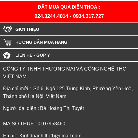
ĐẶT MUA QUA ĐIỆN THOẠI:
024.3244.4014
-
0934.317.727
GIỚI THIỆU
HƯỚNG DẪN MUA HÀNG
LIÊN HỆ - GÓP Ý
CÔNG TY TNHH THƯƠNG MẠI VÀ CÔNG NGHỆ THC
VIỆT NAM
Địa chỉ mới : Số 6, Ngõ 125 Trung Kinh, Phường Yên Hoà,
Thành phố Hà Nội, Việt Nam
Người đại diện : Bà Hoàng Thị Tuyết
MÃ SỐ THUẾ : 0107953460
Email: Kinhdoanh.thc1@gmail.com -