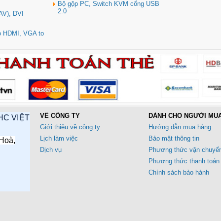
Bộ gộp PC, Switch KVM cổng USB
2.0
AV), DVI
to HDMI, VGA to
VỀ CÔNG TY
DÀNH CHO NGƯỜI MU
HC VIỆT
Giới thiệu về công ty
Hướng dẫn mua hàng
Lịch làm việc
Bảo mật thông tin
Hoà,
Dịch vụ
Phương thức vận chuyể
Phương thức thanh toán
Chính sách bảo hành