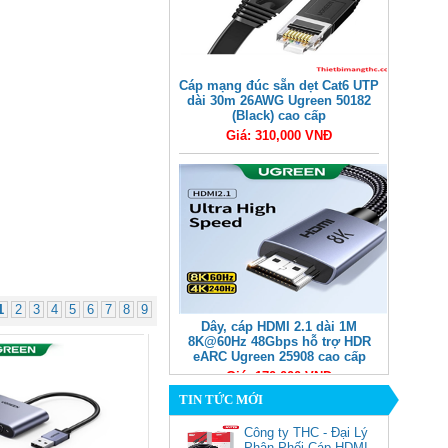
Cáp mạng đúc sẵn dẹt Cat6 UTP
dài 30m 26AWG Ugreen 50182
(Black) cao cấp
Giá: 310,000 VNĐ
1
2
3
4
5
6
7
8
9
Dây, cáp HDMI 2.1 dài 1M
8K@60Hz 48Gbps hỗ trợ HDR
eARC Ugreen 25908 cao cấp
Giá: 170,000 VNĐ
TIN TỨC MỚI
Công ty THC - Đại Lý
Phân Phối Cáp HDMI