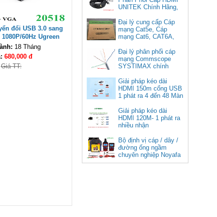
UNITEK Chính Hãng,
Đại lý cung cấp Cáp
yển đổi USB 3.0 sang
mạng Cat5e, Cáp
 1080P/60Hz Ugreen
mạng Cat6, CAT6A,
Cat5e FTP
18 cao cấp
ành:
18 Tháng
Commscope
Đại lý phân phối cáp
á:
680,000 đ
Cáp chuyển USB Type-C sang
mạng Commscope
Displayport 1.4 độ phân giải
Giá TT:
SYSTIMAX chính
8K@60Hz dài 1m Ugreen 25157
hãng tại Việt Nam
cao cấp
Giải pháp kéo dài
HDMI 150m cổng USB
Giá: 350,000 VNĐ
1 phát ra 4 đến 48 Màn
Hình Tivi
Giải pháp kéo dài
HDMI 120M- 1 phát ra
nhiều nhận
Bộ định vị cáp / dây /
đường ống ngầm
chuyên nghiệp Noyafa
NF-826
Cáp âm thanh 2x1.5 chống
nhiễu chống cháy ALANTEK
301-FRS015-E01P-3SG5 cao cấp
Giá: Liên hệ