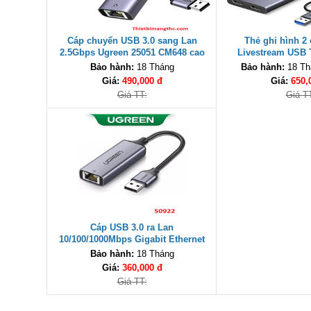
Cáp chuyển USB 3.0 sang Lan
Thẻ ghi hình 2
2.5Gbps Ugreen 25051 CM648 cao
Livestream USB 
cấp
4K@30Hz Ugreen CM
Bảo hành:
18 Tháng
Bảo hành:
18 Thá
cấp
Giá:
490,000 đ
Giá:
650,
Giá TT:
Giá T
Cáp USB 3.0 ra Lan
10/100/1000Mbps Gigabit Ethernet
Ugreen 50922 cao cấp
Bảo hành:
18 Tháng
Giá:
360,000 đ
Giá TT: