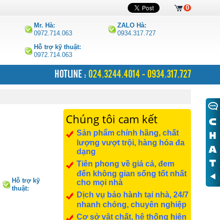
0
Mr. Hà:
ZALO Hà:
0972.714.063
0934.317.727
Hỗ trợ kỹ thuật:
0972.714.063
HOTLINE :
024.3244.4014 - 0934.317.727
Chúng tôi cam kết
Sản phẩm chính hãng, chất
lượng vượt trội, hàng hóa đa
dạng
Tiên phong về giá cả, đem
đến không gian sống tốt nhất
Hỗ trợ kỹ
cho mọi nhà
thuật:
Dịch vụ bảo hành tại nhà, 24/7
0972.714.063
nhanh chóng, chuyên nghiệp
Cơ sở vật chất, hệ thống hiện