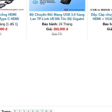
 cổng HDMI
Bộ Chuyển Đổi Mạng USB 3.0 Sang
Dây, Cáp chu
Type C HDMI
Lan TP-Link UE306 Tốc Độ Gigabit
HDMI + VGA
726- 25773 cao
1000Mbps cao cấp
205
ng (1 đổi 1)
Bảo hành:
24 Tháng
Bảo h
000 đ
Giá:
260,000 đ
Gi
T:
Giá TT:
Trang:
1
2
3
4
5
6
7
8
9