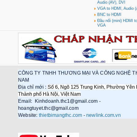
Audio (AV), DVI
VGA to HDMI, Audio (
BNC to HDMI
Đầu nối (mini) HDMI 
VGA
CÔNG TY TNHH THƯƠNG MẠI VÀ CÔNG NGHỆ T
NAM
Địa chỉ mới :
Số 6, Ngõ 125 Trung Kinh, Phường Yên 
Thành phố Hà Nội, Việt Nam
Email: Kinhdoanh.thc1@gmail.com -
hoangtuyet.thc@gmail.com
Website:
thietbimangthc.com
-
newlink.com.vn