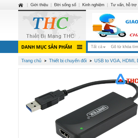
|
Giới thiệu
|
Đời sống số
|
Kinh nghiệm
|
Tư vấn, hỗ trợ
DANH MỤC SẢN PHẨM
Tất cả
Trang chủ
Thiết bị chuyển đổi
USB to VGA, HDMI, D