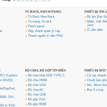
TỦ RACK, PATCH PANEL
THIẾT BỊ ÂM 
Tủ Rack New Rack
Bộ âm Bàn Si
Tủ mạng, tủ rack
Nhân, mặt Wal
Jack
Patch panel
Ổ cắm điện
ác
Hộp, thanh quản lý cáp
Thanh nguồn ổ cắm PDU
I
BỘ CHIA, BỘ GỘP TÍN HIỆU
THIẾT BỊ MÁY
 PCI Express
Bộ chia Hub USB TYPE C
Củ sạc nhan
to RS232,
Bộ chia HDMI
Chuột bàn ph
Bộ chia VGA
Mic, Micro th
isPlayPort,
Bộ chia AV
Box ổ cứng
Bộ chia USB
 HDMI, DVI,
Bộ gộp VGA
Bộ gộp HDMI
MI) to VGA,