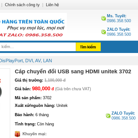
|
Chính sách công ty
|
Liên hệ
Ms. Tuyết:
0986.358.500
ZALO Tuyết:
0986.358.500
isPlayPort, DVI, AV, LAN
Cáp chuyển đổi USB sang HDMI unitek 3702
Giá thị trường:
1,100,000 đ
980,000
Giá bán:
đ
(Giá trên chưa VAT)
Mã sản phẩm:
3702
Xuất xứ/nguồn hàng:
Unitek
ZALO Tuyết:
Bảo hành:
6 tháng
0986.358.500
Tình trạng:
Còn hàng
Khuyến mại: