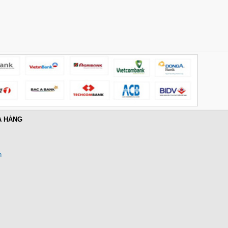
PD 100W Ugreen 45000 cao cấp
Giá: 650,000 VNĐ
Cáp điều khiển 2 đôi 22AWG
(Belden Control 22AWG 2pair
A HÀNG
cable 305m cuộn) - (8723) cao
cấp
Giá: 6,500,000 VNĐ
n