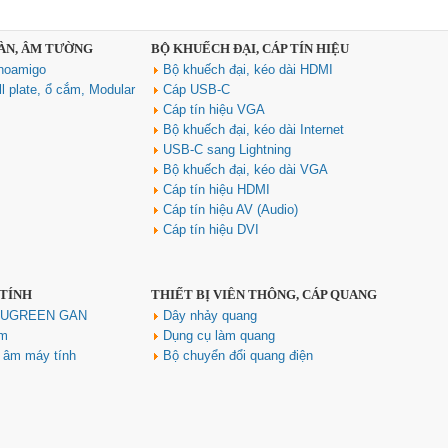
SÀN, ÂM TƯỜNG
BỘ KHUẾCH ĐẠI, CÁP TÍN HIỆU
noamigo
Bộ khuếch đại, kéo dài HDMI
l plate, ổ cắm, Modular
Cáp USB-C
Cáp tín hiệu VGA
Bộ khuếch đại, kéo dài Internet
USB-C sang Lightning
Hub USB Type C Groovy Robot
Bộ khuếch đại, kéo dài VGA
Uno 6 in 1 ra USB-C, USB-A 3.2,
Cáp tín hiệu HDMI
HDMI 4K@60Hz, Sạc PD 100W
Cáp tín hiệu AV (Audio)
Ugreen 35998
Cáp tín hiệu DVI
Giá: 650,000 VNĐ
 TÍNH
THIẾT BỊ VIỄN THÔNG, CÁP QUANG
h UGREEN GAN
Dây nhảy quang
ím
Dụng cụ làm quang
u âm máy tính
Bộ chuyển đổi quang điện
Hub USB Type-C 6 in 1 HDMI
4K@60Hz, Hub USB 3.0, Lan,