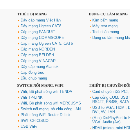
THIẾT BỊ MẠNG
DỤNG CỤ LÀM MẠNG
Dây cáp mạng Việt Hàn
Kìm bấm mạng
Dây mạng Ugreen CAT8
Máy test mạng
Cáp mạng PANDUIT
Tool nhấn mạng
Dây mạng COMMSCOPE
Dụng cụ làm mạng kh
Cáp mạng Ugreen CAT5, CAT6
Cáp mạng NORDEN
Cáp mạng BELDEN
Cáp mạng VINACAP
Dây cáp mạng Alantek
Cáp đồng trục
Đầu chụp mạng
SWITCH NỐI MẠNG, WIFI
THIẾT BỊ CHUYỂN ĐỔ
Wifi, Bộ phát sóng wifi TENDA
Card chuyển Đổi PCI,
Wifi TP-LINK
Cáp cổng COM, USB 
RS422, RS485, SATA
Wifi, Bộ phát sóng wifi MERCUSYS
USB to VGA, HDMI, D
Switch nối mạng, bộ chia cổng LAN
DVI, AV, LAN
Phát sóng WiFi Router D-Link
(Mini) DisPlayPort to
SWITCH CISCO
VGA, Audio (AV)
USB WiFi
HDMI (micro, mini HD