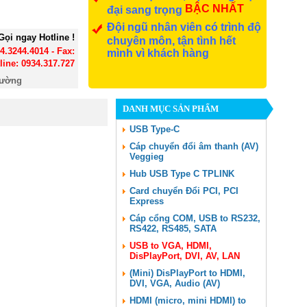
BẬC NHẤT
đại sang trọng
Đội ngũ nhân viên có trình độ
Gọi ngay Hotline !
chuyên môn, tận tình hết
24.3244.4014 - Fax:
mình vì khách hàng
line: 0934.317.727
đường
DANH MỤC SẢN PHẨM
USB Type-C
Cáp chuyển đổi âm thanh (AV)
Veggieg
Hub USB Type C TPLINK
Card chuyển Đổi PCI, PCI
Express
Cáp cổng COM, USB to RS232,
RS422, RS485, SATA
USB to VGA, HDMI,
DisPlayPort, DVI, AV, LAN
(Mini) DisPlayPort to HDMI,
DVI, VGA, Audio (AV)
HDMI (micro, mini HDMI) to