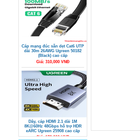
Cáp mạng đúc sẵn dẹt Cat6 UTP
dài 30m 26AWG Ugreen 50182
(Black) cao cấp
Giá: 310,000 VNĐ
Dây, cáp HDMI 2.1 dài 1M
8K@60Hz 48Gbps hỗ trợ HDR
eARC Ugreen 25908 cao cấp
Giá: 170,000 VNĐ