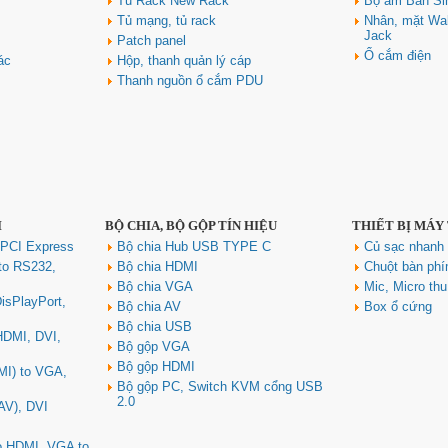
Tủ Rack New Rack
Bộ âm Bàn Si
Tủ mạng, tủ rack
Nhân, mặt Wal
Jack
Patch panel
Ổ cắm điện
ác
Hộp, thanh quản lý cáp
Thanh nguồn ổ cắm PDU
I
BỘ CHIA, BỘ GỘP TÍN HIỆU
THIẾT BỊ MÁY
 PCI Express
Bộ chia Hub USB TYPE C
Củ sạc nhan
to RS232,
Bộ chia HDMI
Chuột bàn ph
Bộ chia VGA
Mic, Micro th
isPlayPort,
Bộ chia AV
Box ổ cứng
Bộ chia USB
 HDMI, DVI,
Bộ gộp VGA
Bộ gộp HDMI
MI) to VGA,
Bộ gộp PC, Switch KVM cổng USB
2.0
AV), DVI
to HDMI, VGA to