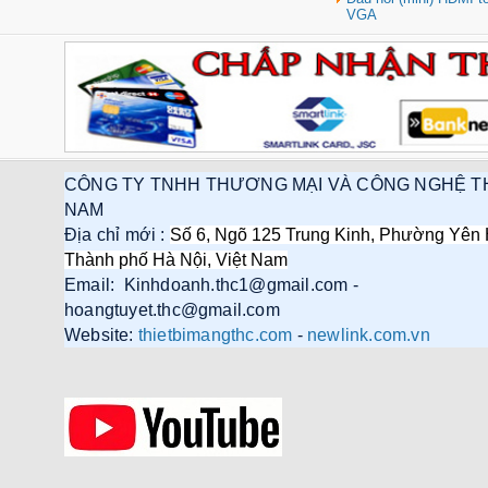
VGA
Hub USB Type-C 6 in 1 HDMI
4K@60Hz, Hub USB 3.0, Lan,
PD 100W Ugreen 45000 cao cấp
Giá: 650,000 VNĐ
CÔNG TY TNHH THƯƠNG MẠI VÀ CÔNG NGHỆ T
NAM
Địa chỉ mới :
Số 6, Ngõ 125 Trung Kinh, Phường Yên 
Thành phố Hà Nội, Việt Nam
Email: Kinhdoanh.thc1@gmail.com -
Cáp điều khiển 2 đôi 22AWG
hoangtuyet.thc@gmail.com
(Belden Control 22AWG 2pair
Website:
thietbimangthc.com
-
newlink.com.vn
cable 305m cuộn) - (8723) cao
cấp
Giá: 6,500,000 VNĐ