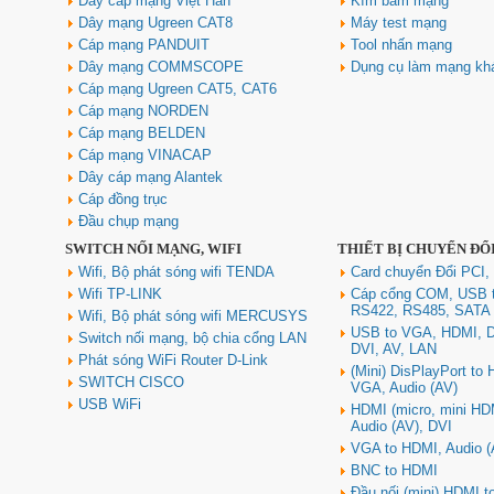
Dây cáp mạng Việt Hàn
Kìm bấm mạng
nhiễu chống cháy ALANTEK
301-FRS015-E01P-3SG5 cao cấp
Dây mạng Ugreen CAT8
Máy test mạng
Giá: Liên hệ
Cáp mạng PANDUIT
Tool nhấn mạng
Dây mạng COMMSCOPE
Dụng cụ làm mạng kh
Cáp mạng Ugreen CAT5, CAT6
Cáp mạng NORDEN
Cáp mạng BELDEN
Cáp mạng VINACAP
Dây cáp mạng Alantek
Cáp đồng trục
Đầu chụp mạng
SWITCH NỐI MẠNG, WIFI
THIẾT BỊ CHUYỂN ĐỔ
Hub USB Type C Groovy Robot
Uno 6 in 1 ra USB-C, USB-A 3.2,
Wifi, Bộ phát sóng wifi TENDA
Card chuyển Đổi PCI,
HDMI 4K@60Hz, Sạc PD 100W
Wifi TP-LINK
Cáp cổng COM, USB 
Ugreen 35998
RS422, RS485, SATA
Wifi, Bộ phát sóng wifi MERCUSYS
Giá: 650,000 VNĐ
USB to VGA, HDMI, D
Switch nối mạng, bộ chia cổng LAN
DVI, AV, LAN
Phát sóng WiFi Router D-Link
(Mini) DisPlayPort to
SWITCH CISCO
VGA, Audio (AV)
USB WiFi
HDMI (micro, mini HD
Audio (AV), DVI
VGA to HDMI, Audio (
BNC to HDMI
Đầu nối (mini) HDMI 