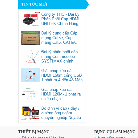
TIN TỨC MỚI
Công ty THC - Đại Lý
Phân Phối Cáp HDMI
UNITEK Chính Hãng,
Đại lý cung cấp Cáp
mạng Cat5e, Cáp
mạng Cat6, CAT6A,
Cat5e FTP
Commscope
Đại lý phân phối cáp
Cáp chuyển USB Type-C sang
mạng Commscope
Displayport 1.4 độ phân giải
SYSTIMAX chính
8K@60Hz dài 1m Ugreen 25157
hãng tại Việt Nam
cao cấp
Giải pháp kéo dài
HDMI 150m cổng USB
Giá: 350,000 VNĐ
1 phát ra 4 đến 48 Màn
Hình Tivi
Giải pháp kéo dài
HDMI 120M- 1 phát ra
nhiều nhận
Bộ định vị cáp / dây /
đường ống ngầm
chuyên nghiệp Noyafa
NF-826
THIẾT BỊ MẠNG
DỤNG CỤ LÀM MẠNG
Cáp âm thanh 2x1.5 chống