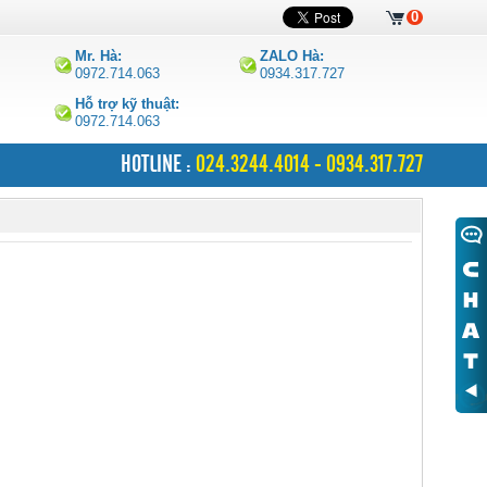
0
Mr. Hà:
ZALO Hà:
0972.714.063
0934.317.727
Hỗ trợ kỹ thuật:
0972.714.063
HOTLINE :
024.3244.4014 - 0934.317.727