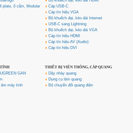
noamigo
Bộ khuếch đại, kéo dài HDMI
l plate, ổ cắm, Modular
Cáp USB-C
Cáp tín hiệu VGA
Bộ khuếch đại, kéo dài Internet
USB-C sang Lightning
Bộ khuếch đại, kéo dài VGA
Cáp tín hiệu HDMI
Cáp tín hiệu AV (Audio)
Cáp tín hiệu DVI
 TÍNH
THIẾT BỊ VIỄN THÔNG, CÁP QUANG
h UGREEN GAN
Dây nhảy quang
ím
Dụng cụ làm quang
u âm máy tính
Bộ chuyển đổi quang điện