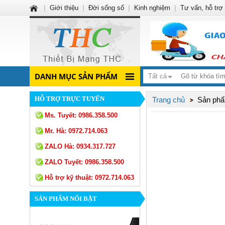
|
Giới thiệu
|
Đời sống số
|
Kinh nghiệm
|
Tư vấn, hỗ trợ
DANH MỤC SẢN PHẨM
Tất cả
HỖ TRỢ TRỰC TUYẾN
Trang chủ
Sản phẩ
Ms. Tuyết:
0986.358.500
Mr. Hà:
0972.714.063
ZALO Hà:
0934.317.727
ZALO Tuyết:
0986.358.500
Hỗ trợ kỹ thuật:
0972.714.063
SẢN PHẨM NỔI BẬT