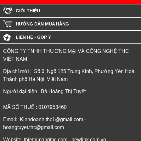
GIỚI THIỆU
HƯỚNG DẪN MUA HÀNG
LIÊN HỆ - GÓP Ý
CÔNG TY TNHH THƯƠNG MẠI VÀ CÔNG NGHỆ THC
VIỆT NAM
Địa chỉ mới : Số 6, Ngõ 125 Trung Kinh, Phường Yên Hoà,
Thành phố Hà Nội, Việt Nam
Người đại diện : Bà Hoàng Thị Tuyết
MÃ SỐ THUẾ : 0107953460
Email: Kinhdoanh.thc1@gmail.com -
hoangtuyet.thc@gmail.com
Website: thietbimangthc.com - newlink.com.vn