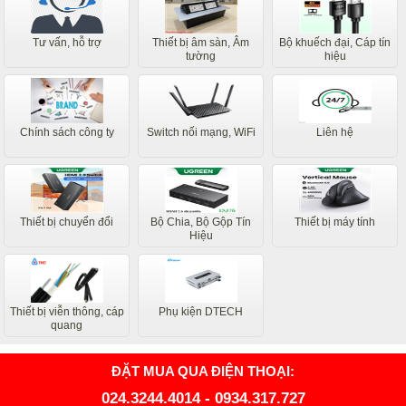
Tư vấn, hỗ trợ
Thiết bị âm sàn, Âm
Bộ khuếch đại, Cáp tín
tường
hiệu
Chính sách công ty
Switch nối mạng, WiFi
Liên hệ
Thiết bị chuyển đổi
Bộ Chia, Bộ Gộp Tín
Thiết bị máy tính
Hiệu
Thiết bị viễn thông, cáp
Phụ kiện DTECH
quang
ĐẶT MUA QUA ĐIỆN THOẠI:
024.3244.4014
-
0934.317.727